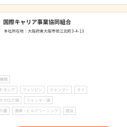
国際キャリア事業協同組合
本社所在地：
大阪府東大阪市若江北町3-4-13
機関
ドネシア
フィリピン
ミャンマー
タイ
タガログ語
ミャンマー語
介護
清掃・ビルクリーニング
宿泊