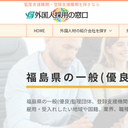
監理支援機関・登録支援機関を探すなら
HOME
外国人材の紹介会社を探す
地域から検索する
国籍から検索する
東京都
ベトナム
神奈川県
フィリピン
福島県の一般(優
埼玉県
インドネシア
大阪府
ミャンマー
愛知県
カンボジア
福岡県
インド
福島県の一般(優良)監理団体、登録支援機
その他の地域
タイ
雇用・受入れしたい地域や国籍、業界、職
ネパール
中国