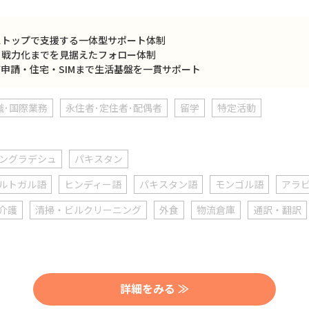
ストップで支援する一体型サポート体制
・戦力化までを見据えたフォロー体制
申請・住宅・SIMまで生活基盤を一貫サポート
識･国際業務
永住者･定住者･配偶者
留学
特定活動
ングラデシュ
パキスタン
ルトガル語
ヒンディー語
パキスタン語
モンゴル語
アラ
介護
清掃・ビルクリーニング
外食
物流倉庫
通訳・翻訳
詳細をみる ≫