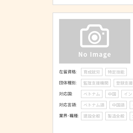
在留資格:
育成就労
特定技能
団体種別:
監理支援機関
登録支援
対応国:
ベトナム
中国
イン
対応言語:
ベトナム語
中国語
業界･職種:
建設全般
製造全般