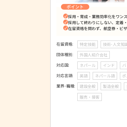
ポイント
採用・育成・業務効率化をワン
採用して終わりにしない、定着
在留資格を問わず、航空券・ビザ
在留資格:
特定技能
技術･人文知
団体種別:
外国人紹介会社
対応国:
ネパール
インド
バ
対応言語:
英語
ネパール語
ポ
業界･職種:
建設全般
製造全般
販売・接客