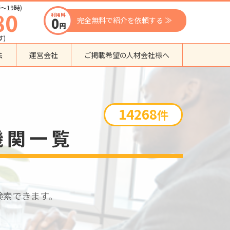
〜19時)
80
完全無料で紹介を依頼する ≫
す)
法
運営会社
ご掲載希望の人材会社様へ
団体種別から探す
監理支援機関
14268
件
登録支援機関
機関一覧
外国人紹介会社
外国人派遣会社
行政書士事務所
送り出し機関
検索できます。