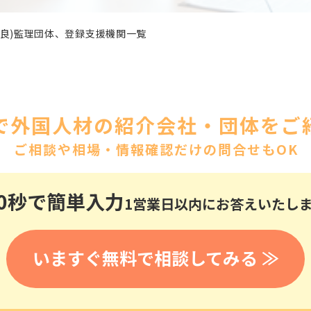
医療
漁業
人事・労務
技能
林業・木材産業
優良)監理団体、登録支援機関一覧
採用サービス・ツール
その他
物流倉庫
資源循環
申請・手続き
リネンサプライ
組織・マネジメント
造船・航空・鉄道
で外国人材の紹介会社・団体をご紹
採用市場
通訳・翻訳
ご相談や相場・情報確認だけの問合せもOK
IT
調査・プレスリリース
営業
お役立ち資料
貿易
0秒
で簡単入力
1営業日以内にお答えいたし
講師・教師
その他
販売・接客
いますぐ無料で相談してみる ≫