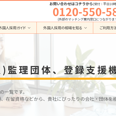
お問い合わせはコチラから
(受付：平日10時
0120-550-5
(外部のマッチング案内窓口につながりま
外国人採用ガイド
外国人採用の相場を知る
ご利用方
特定技能
育成就労外国人の受け入れ相場
在留資格から検索する
業界・職種から検索する
育成就労
特定技能外国人の受け入れ相場
育成就労
建設全般
特定技能
製造全般
技術・人文知識・国際業務
技人国・高度人材の受け入れ相場
良)監理団体、登録支援
技術･人文知識･国際業務
介護
外国人採用
永住者･定住者･配偶者
清掃・ビルクリーニング
業界別採用
高度専門職
運送・ドライバー
留学
自動車整備
関の一覧です。
在留資格・ビザ
インターンシップ
宿泊
種、在留資格などから、貴社にぴったりの会社・団体を
助成金
特定活動
外食
介護
農業
教育・研修