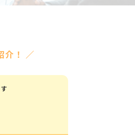
介！ ／
ます