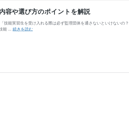
ト内容や選び方のポイントを解説
 「技能実習生を受け入れる際は必ず監理団体を通さないといけないの？
【5
技能 …
続きを読む
分
で
わ
か
る】
監
理
団
体
と
は？
サ
ポ
ー
ト
内