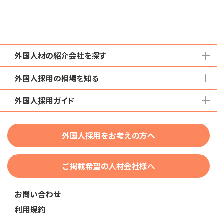
外国人材の紹介会社を探す
外国人採用の相場を知る
地域から検索する
国籍から検索する
外国人採用ガイド
育成就労外国人の受け入れ相場
在留資格から検索する
特定技能外国人の受け入れ相場
特定技能
団体種別から探す
技人国・高度人材の受け入れ相場
外国人採用をお考えの方へ
育成就労
業界・職種から検索する
技術・人文知識・国際業務
ご掲載希望の人材会社様へ
外国人採用
業界別採用
お問い合わせ
在留資格・ビザ
利用規約
助成金