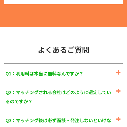
る目的外利用を行なわないための措置を講じます。
③
個人情報を第三者に提供またはその取扱いを委託す
る際は、本人が同意を与えた利用目的の範囲内で、
適法にこれを行います。
2. 安全対策の実施について
個人情報の正確性およびその利用の安全性を確保する
ため、情報セキュリティ対策を始めとする安全措置を
構築し、個人情報への不正アクセス、個人情報の漏
よくあるご質問
洩、滅失または毀損等の的確な防止とセキュリティの
是正に努めます。
3. 苦情および相談等に対する適正な対応について
Q1：利用料は本当に無料なんですか？
本人からの苦情および相談があった場合には、適切か
つ迅速に対応いたします。また、個人情報を提供され
た本人の権利を尊重し、本人から自己情報の開示、訂
Q2：マッチングされる会社はどのように選定してい
正、削除、または利用もしくは提供の停止等を求めら
れたときは、適法かつ遅滞なく応じます。
るのですか？
4. 法令・指針・規範の遵守について
適正な個人情報保護の実現のため、個人情報の取扱い
Q3：マッチング後は必ず面談・発注しないといけな
に関する法令、国が定める指針およびその他の規範を
遵守します。