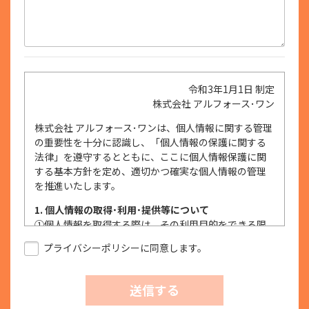
令和3年1月1日 制定
株式会社 アルフォース･ワン
株式会社 アルフォース･ワンは、個人情報に関する管理
の重要性を十分に認識し、「個人情報の保護に関する
法律」を遵守するとともに、ここに個人情報保護に関
する基本方針を定め、適切かつ確実な個人情報の管理
を推進いたします。
1. 個人情報の取得･利用･提供等について
①
個人情報を取得する際は、その利用目的をできる限
り明確に特定し、その目的達成に必要な限度におい
プライバシーポリシーに同意します。
て適法かつ公正な手段を用い、同意を得て取得しま
す。
②
個人情報を利用する際は、本人に明示、通知、また
送信する
は公表した利用目的の範囲内に限定し、それに反す