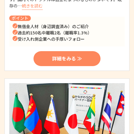
存の…
続きを読む
ポイント
無借金人材（身辺調査済み）のご紹介
過去約150名中離職2名（離職率1.3%）
受け入れ側企業への手厚いフォロー
詳細をみる ≫