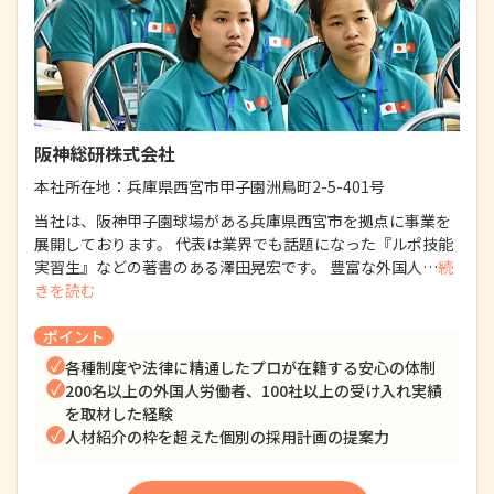
阪神総研株式会社
本社所在地：
兵庫県西宮市甲子園洲鳥町2-5-401号
当社は、阪神甲子園球場がある兵庫県西宮市を拠点に事業を
展開しております。 代表は業界でも話題になった『ルポ技能
実習生』などの著書のある澤田晃宏です。 豊富な外国人…
続
きを読む
ポイント
各種制度や法律に精通したプロが在籍する安心の体制
200名以上の外国人労働者、100社以上の受け入れ実績
を取材した経験
人材紹介の枠を超えた個別の採用計画の提案力