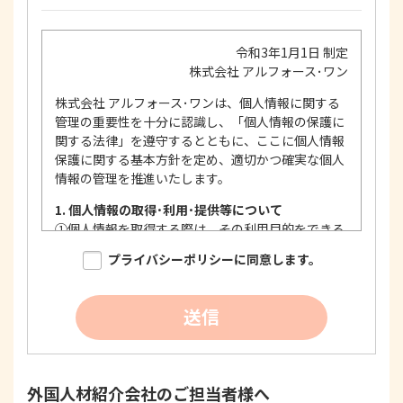
令和3年1月1日 制定
株式会社 アルフォース･ワン
株式会社 アルフォース･ワンは、個人情報に関する
管理の重要性を十分に認識し、「個人情報の保護に
関する法律」を遵守するとともに、ここに個人情報
保護に関する基本方針を定め、適切かつ確実な個人
情報の管理を推進いたします。
1. 個人情報の取得･利用･提供等について
①
個人情報を取得する際は、その利用目的をできる
限り明確に特定し、その目的達成に必要な限度に
プライバシーポリシーに同意します。
おいて適法かつ公正な手段を用い、同意を得て取
得します。
②
個人情報を利用する際は、本人に明示、通知、ま
送信
たは公表した利用目的の範囲内に限定し、それに
反する目的外利用を行なわないための措置を講じ
ます。
③
個人情報を第三者に提供またはその取扱いを委託
外国人材紹介会社のご担当者様へ
する際は、本人が同意を与えた利用目的の範囲内