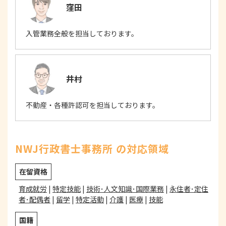
窪田
入管業務全般を担当しております。
井村
不動産・各種許認可を担当しております。
NWJ行政書士事務所 の対応領域
在留資格
育成就労
|
特定技能
|
技術･人文知識･国際業務
|
永住者･定住
者･配偶者
|
留学
|
特定活動
|
介護
|
医療
|
技能
国籍