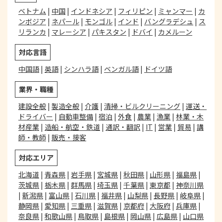
ベトナム
|
中国
|
インドネシア
|
フィリピン
|
ミャンマー
|
カ
ンボジア
|
ネパール
|
モンゴル
|
インド
|
バングラデシュ
|
ス
リランカ
|
マレーシア
|
パキスタン
|
ドバイ
|
カメルーン
対応言語
中国語
|
英語
|
シンハラ語
|
ベンガル語
|
ドイツ語
業界・職種
建設全般
|
製造全般
|
介護
|
清掃・ビルクリーニング
|
運送・
ドライバー
|
自動車整備
|
宿泊
|
外食
|
農業
|
漁業
|
林業・木
材産業
|
造船・航空・鉄道
|
通訳・翻訳
|
IT
|
営業
|
貿易
|
講
師・教師
|
販売・接客
対応エリア
北海道
|
青森県
|
岩手県
|
宮城県
|
秋田県
|
山形県
|
福島県
|
茨城県
|
栃木県
|
群馬県
|
埼玉県
|
千葉県
|
東京都
|
神奈川県
|
新潟県
|
富山県
|
石川県
|
福井県
|
山梨県
|
長野県
|
岐阜県
|
静岡県
|
愛知県
|
三重県
|
滋賀県
|
京都府
|
大阪府
|
兵庫県
|
奈良県
|
和歌山県
|
鳥取県
|
島根県
|
岡山県
|
広島県
|
山口県