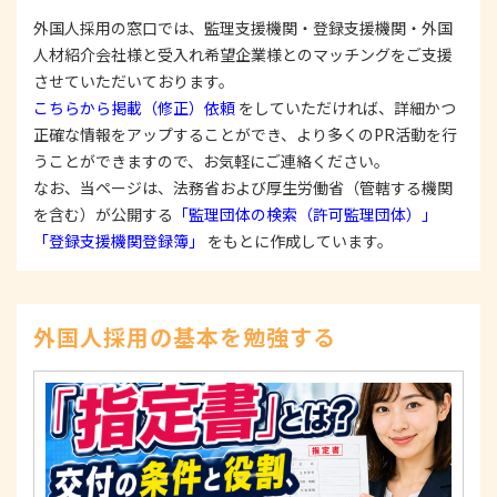
で、適法にこれを行います。
外国人採用の窓口では、監理支援機関・登録支援機関・外国
人材紹介会社様と受入れ希望企業様とのマッチングをご支援
2. 安全対策の実施について
個人情報の正確性およびその利用の安全性を確保す
させていただいております。
るため、情報セキュリティ対策を始めとする安全措
こちらから掲載（修正）依頼
をしていただければ、詳細かつ
置を構築し、個人情報への不正アクセス、個人情報
正確な情報をアップすることができ、より多くのPR活動を行
の漏洩、滅失または毀損等の的確な防止とセキュリ
うことができますので、お気軽にご連絡ください。
ティの是正に努めます。
なお、当ページは、法務省および厚生労働省（管轄する機関
3. 苦情および相談等に対する適正な対応について
を含む）が公開する
「監理団体の検索（許可監理団体）」
本人からの苦情および相談があった場合には、適切
「登録支援機関登録簿」
をもとに作成しています。
かつ迅速に対応いたします。また、個人情報を提供
された本人の権利を尊重し、本人から自己情報の開
示、訂正、削除、または利用もしくは提供の停止等
を求められたときは、適法かつ遅滞なく応じます。
外国人採用の基本を勉強する
4. 法令・指針・規範の遵守について
適正な個人情報保護の実現のため、個人情報の取扱
いに関する法令、国が定める指針およびその他の規
範を遵守します。
個人情報に関するお問い合わせ窓口