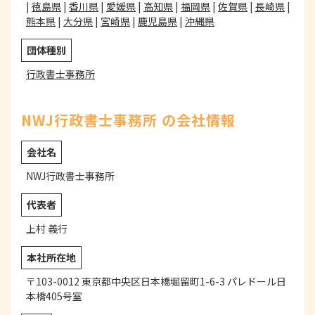
|
徳島県
|
香川県
|
愛媛県
|
高知県
|
福岡県
|
佐賀県
|
長崎県
|
熊本県
|
大分県
|
宮崎県
|
鹿児島県
|
沖縄県
団体種別
行政書士事務所
NWJ行政書士事務所 の会社情報
会社名
NWJ行政書士事務所
代表者
上村 義行
本社所在地
〒103-0012 東京都中央区日本橋堀留町1-6-3 パレドール日
本橋405号室