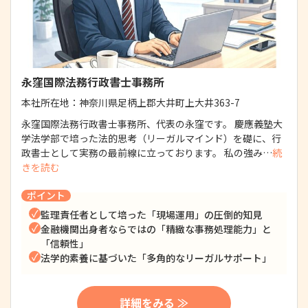
永窪国際法務行政書士事務所
本社所在地：
神奈川県足柄上郡大井町上大井363-7
永窪国際法務行政書士事務所、代表の永窪です。 慶應義塾大
学法学部で培った法的思考（リーガルマインド）を礎に、行
政書士として実務の最前線に立っております。 私の強み…
続
きを読む
ポイント
監理責任者として培った「現場運用」の圧倒的知見
金融機関出身者ならではの「精緻な事務処理能力」と
「信頼性」
法学的素養に基づいた「多角的なリーガルサポート」
詳細をみる ≫