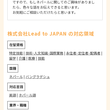
ですので、もしネパールに関してのご興味がありまし
たら、色々な話をお伝えできると思います。
お気軽にご相談いただけたらと思います。
株式会社Lead to JAPAN の対応領域
在留資格
特定技能
|
技術･人文知識･国際業務
|
永住者･定住者･配偶者
|
留学
|
介護
|
医療
|
技能
国籍
ネパール
|
バングラデシュ
対応言語
英語
|
ネパール語
業界・職種