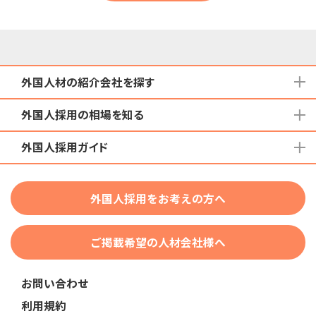
外国人材の紹介会社を探す
外国人採用の相場を知る
地域から検索する
国籍から検索する
外国人採用ガイド
育成就労外国人の受け入れ相場
在留資格から検索する
特定技能外国人の受け入れ相場
特定技能
団体種別から探す
技人国・高度人材の受け入れ相場
外国人採用をお考えの方へ
育成就労
業界・職種から検索する
技術・人文知識・国際業務
ご掲載希望の人材会社様へ
外国人採用
業界別採用
お問い合わせ
在留資格・ビザ
利用規約
助成金