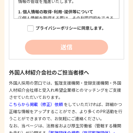
情報の管理を推進いたします。
1. 個人情報の取得･利用･提供等について
①
個人情報を取得する際は、その利用目的をできる
限り明確に特定し、その目的達成に必要な限度に
プライバシーポリシーに同意します。
おいて適法かつ公正な手段を用い、同意を得て取
得します。
②
個人情報を利用する際は、本人に明示、通知、ま
送信
たは公表した利用目的の範囲内に限定し、それに
反する目的外利用を行なわないための措置を講じ
ます。
③
個人情報を第三者に提供またはその取扱いを委託
外国人材紹介会社のご担当者様へ
する際は、本人が同意を与えた利用目的の範囲内
で、適法にこれを行います。
外国人採用の窓口では、監理支援機関・登録支援機関・外国
人材紹介会社様と受入れ希望企業様とのマッチングをご支援
2. 安全対策の実施について
個人情報の正確性およびその利用の安全性を確保す
させていただいております。
るため、情報セキュリティ対策を始めとする安全措
こちらから掲載（修正）依頼
をしていただければ、詳細かつ
置を構築し、個人情報への不正アクセス、個人情報
正確な情報をアップすることができ、より多くのPR活動を行
の漏洩、滅失または毀損等の的確な防止とセキュリ
うことができますので、お気軽にご連絡ください。
ティの是正に努めます。
なお、当ページは、法務省および厚生労働省（管轄する機関
3. 苦情および相談等に対する適正な対応について
を含む）が公開する
「監理団体の検索（許可監理団体）」