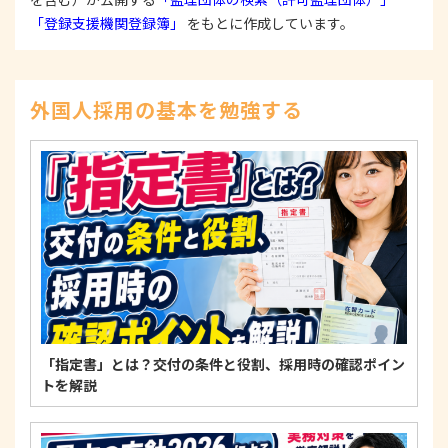
本人からの苦情および相談があった場合には、適切
「登録支援機関登録簿」
をもとに作成しています。
かつ迅速に対応いたします。また、個人情報を提供
された本人の権利を尊重し、本人から自己情報の開
示、訂正、削除、または利用もしくは提供の停止等
を求められたときは、適法かつ遅滞なく応じます。
外国人採用の基本を勉強する
4. 法令・指針・規範の遵守について
適正な個人情報保護の実現のため、個人情報の取扱
いに関する法令、国が定める指針およびその他の規
範を遵守します。
個人情報に関するお問い合わせ窓口
〒125-0061
東京都葛飾区亀有3-21-11 藍ビル202
TEL：
0120-550-580
株式会社 アルフォース･ワン 個人情報保護担当
「指定書」とは？交付の条件と役割、採用時の確認ポイン
トを解説