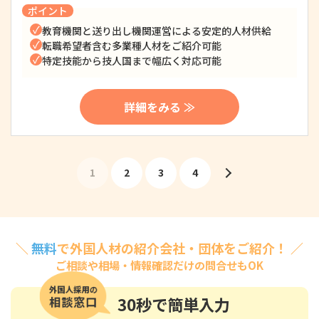
ポイント
教育機関と送り出し機関運営による安定的人材供給
転職希望者含む多業種人材をご紹介可能
特定技能から技人国まで幅広く対応可能
詳細をみる ≫
1
2
3
4
＼
無料
で外国人材の紹介会社・団体をご紹介！ ／
ご相談や相場・情報確認だけの問合せもOK
30秒
で簡単入力