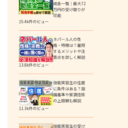
成金一覧｜最大72
万円の受け取りが
可能
15.4k件のビュー
ネパール人の性
格・特徴は？雇用
するメリットや注
意点を詳しく解説
13.8k件のビュー
技能実習生の住居
に条件はある？設
備基準や家賃控除
の上限額も解説
11.3k件のビュー
技能実習生の受け