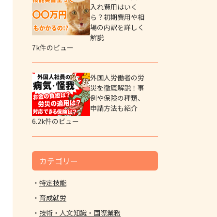
入れ費用はいく
ら？初期費用や相
場の内訳を詳しく
解説
7k件のビュー
外国人労働者の労
災を徹底解説！事
例や保険の種類、
申請方法も紹介
6.2k件のビュー
カテゴリー
特定技能
育成就労
技術・人文知識・国際業務