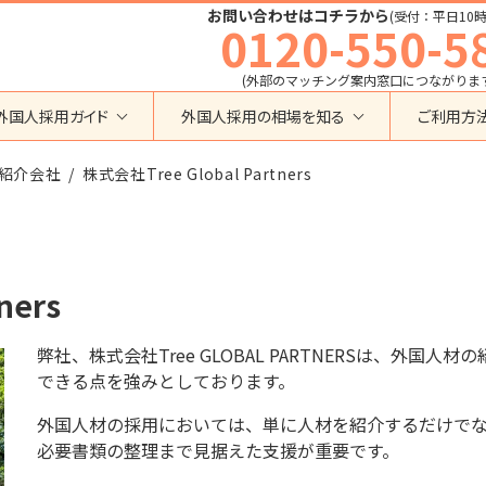
お問い合わせはコチラから
(受付：平日10時
0120-550-5
(外部のマッチング案内窓口につながりま
外国人採用ガイド
外国人採用の相場を知る
ご利用方
特定技能
育成就労外国人の受け入れ相場
紹介会社
在留資格から検索する
株式会社Tree Global Partners
業界・職種から検索する
育成就労
特定技能外国人の受け入れ相場
育成就労
建設全般
特定技能
製造全般
技術・人文知識・国際業務
技人国・高度人材の受け入れ相場
技術･人文知識･国際業務
介護
ners
外国人採用
永住者･定住者･配偶者
清掃・ビルクリーニング
業界別採用
高度専門職
運送・ドライバー
弊社、株式会社Tree GLOBAL PARTNERSは、
外国人材の
留学
自動車整備
できる
点を強みとしております。
在留資格・ビザ
インターンシップ
宿泊
外国人材の採用においては、
単に人材を紹介するだけで
助成金
特定活動
外食
必要書類の整理まで見据えた支援が重要です。
介護
農業
教育・研修