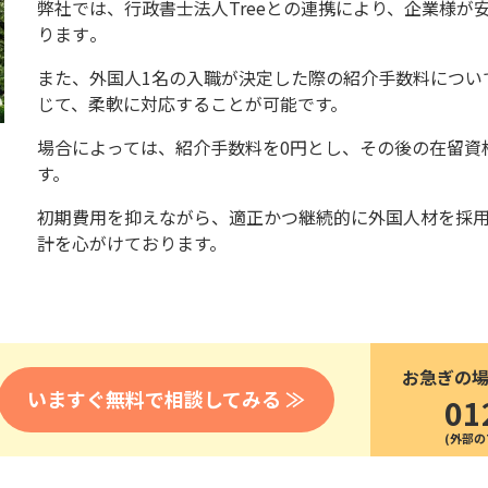
弊社では、行政書士法人Treeとの連携により、
企業様が
医療
漁業
人事・労務
ります
。
技能
林業・木材産業
採用サービス・ツール
また、外国人1名の入職が決定した際の紹介手数料につい
その他
物流倉庫
じて、
柔軟に対応することが可能です。
資源循環
申請・手続き
リネンサプライ
場合によっては、
紹介手数料を0円とし、
その後の在留資
組織・マネジメント
す。
造船・航空・鉄道
採用市場
通訳・翻訳
初期費用を抑えながら、
適正かつ継続的に外国人材を採
IT
計を心がけております。
調査・プレスリリース
営業
お役立ち資料
貿易
講師・教師
その他
販売・接客
お急ぎの
いますぐ無料で相談してみる ≫
01