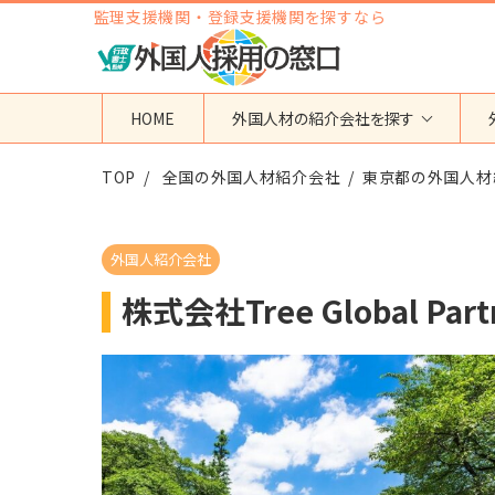
監理支援機関・登録支援機関を探すなら
HOME
外国人材の紹介会社を探す
TOP
地域から検索する
全国の外国人材紹介会社
国籍から検索する
東京都の外国人材
東京都
ベトナム
神奈川県
フィリピン
外国人紹介会社
埼玉県
インドネシア
株式会社Tree Global Part
大阪府
ミャンマー
愛知県
カンボジア
福岡県
インド
その他の地域
タイ
ネパール
中国