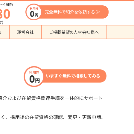
〜19時)
80
完全無料で紹介を依頼する ≫
す)
法
運営会社
ご掲載希望の人材会社様へ
団体種別から探す
監理支援機関
登録支援機関
いますぐ無料で相談してみる
外国人紹介会社
外国人派遣会社
行政書士事務所
紹介および在留資格関連手続を一体的にサポート
送り出し機関
なく、採用後の在留資格の確認、変更・
更新申請、