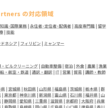
artners の対応領域
文知識･国際業務
|
永住者･定住者･配偶者
|
高度専門職
|
留学
療
|
技能
ンドネシア
|
フィリピン
|
ミャンマー
掃・ビルクリーニング
|
自動車整備
|
宿泊
|
外食
|
農業
|
漁業
船・航空・鉄道
|
通訳・翻訳
|
IT
|
営業
|
貿易
|
講師・教師
手県
|
宮城県
|
秋田県
|
山形県
|
福島県
|
茨城県
|
栃木県
|
群
県
|
東京都
|
神奈川県
|
新潟県
|
富山県
|
石川県
|
福井県
|
山
県
|
静岡県
|
愛知県
|
三重県
|
滋賀県
|
京都府
|
大阪府
|
兵庫
県
|
鳥取県
|
島根県
|
岡山県
|
広島県
|
山口県
|
徳島県
|
香川