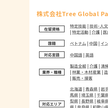
株式会社Tree Global P
特定技能
|
技術･人
在留資格
|
特定活動
|
介護
|
医
ベトナム
|
中国
|
イ
国籍
中国語
|
英語
対応言語
製造全般
|
介護
|
清
|
林業・木材産業
|
造
業界・職種
|
販売・接客
北海道
|
青森県
|
岩
馬県
|
埼玉県
|
千葉
梨県
|
長野県
|
岐阜
対応エリア
県
|
奈良県
|
和歌山