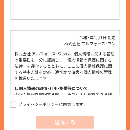
令和3年1月1日 制定
株式会社 アルフォース･ワン
株式会社 アルフォース･ワンは、個人情報に関する管理
の重要性を十分に認識し、「個人情報の保護に関する
法律」を遵守するとともに、ここに個人情報保護に関
する基本方針を定め、適切かつ確実な個人情報の管理
を推進いたします。
1. 個人情報の取得･利用･提供等について
①
個人情報を取得する際は、その利用目的をできる限
り明確に特定し、その目的達成に必要な限度におい
プライバシーポリシーに同意します。
て適法かつ公正な手段を用い、同意を得て取得しま
す。
②
個人情報を利用する際は、本人に明示、通知、また
送信する
は公表した利用目的の範囲内に限定し、それに反す