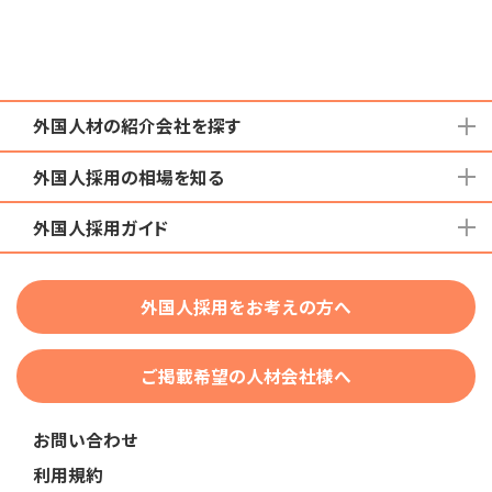
外国人材の紹介会社を探す
外国人採用の相場を知る
地域から検索する
国籍から検索する
外国人採用ガイド
育成就労外国人の受け入れ相場
在留資格から検索する
特定技能外国人の受け入れ相場
特定技能
団体種別から探す
技人国・高度人材の受け入れ相場
外国人採用をお考えの方へ
育成就労
業界・職種から検索する
技術・人文知識・国際業務
ご掲載希望の人材会社様へ
外国人採用
業界別採用
お問い合わせ
在留資格・ビザ
利用規約
助成金