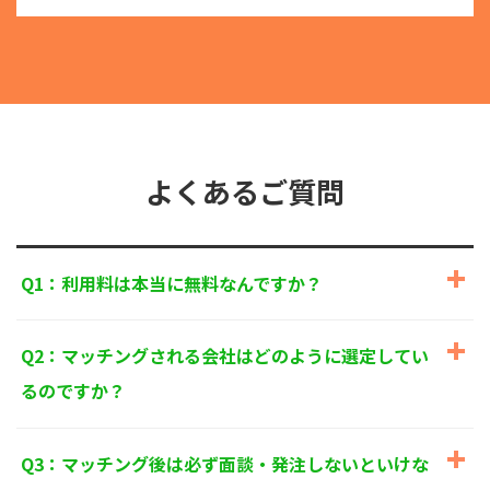
る目的外利用を行なわないための措置を講じます。
③
個人情報を第三者に提供またはその取扱いを委託す
る際は、本人が同意を与えた利用目的の範囲内で、
適法にこれを行います。
2. 安全対策の実施について
個人情報の正確性およびその利用の安全性を確保する
ため、情報セキュリティ対策を始めとする安全措置を
構築し、個人情報への不正アクセス、個人情報の漏
よくあるご質問
洩、滅失または毀損等の的確な防止とセキュリティの
是正に努めます。
3. 苦情および相談等に対する適正な対応について
Q1：利用料は本当に無料なんですか？
本人からの苦情および相談があった場合には、適切か
つ迅速に対応いたします。また、個人情報を提供され
た本人の権利を尊重し、本人から自己情報の開示、訂
Q2：マッチングされる会社はどのように選定してい
正、削除、または利用もしくは提供の停止等を求めら
れたときは、適法かつ遅滞なく応じます。
るのですか？
4. 法令・指針・規範の遵守について
適正な個人情報保護の実現のため、個人情報の取扱い
Q3：マッチング後は必ず面談・発注しないといけな
に関する法令、国が定める指針およびその他の規範を
遵守します。