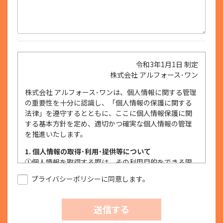
令和3年1月1日 制定
株式会社 アルフォース･ワン
株式会社 アルフォース･ワンは、個人情報に関する管理
の重要性を十分に認識し、「個人情報の保護に関する
法律」を遵守するとともに、ここに個人情報保護に関
する基本方針を定め、適切かつ確実な個人情報の管理
を推進いたします。
1. 個人情報の取得･利用･提供等について
①
個人情報を取得する際は、その利用目的をできる限
り明確に特定し、その目的達成に必要な限度におい
プライバシーポリシーに同意します。
て適法かつ公正な手段を用い、同意を得て取得しま
す。
②
個人情報を利用する際は、本人に明示、通知、また
送信する
は公表した利用目的の範囲内に限定し、それに反す