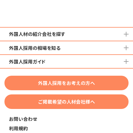
外国人材の紹介会社を探す
外国人採用の相場を知る
地域から検索する
国籍から検索する
外国人採用ガイド
育成就労外国人の受け入れ相場
在留資格から検索する
特定技能外国人の受け入れ相場
特定技能
団体種別から探す
技人国・高度人材の受け入れ相場
外国人採用をお考えの方へ
育成就労
業界・職種から検索する
技術・人文知識・国際業務
ご掲載希望の人材会社様へ
外国人採用
業界別採用
お問い合わせ
在留資格・ビザ
利用規約
助成金