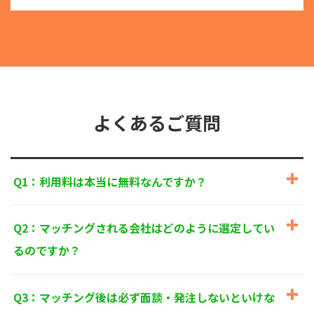
る目的外利用を行なわないための措置を講じます。
③
個人情報を第三者に提供またはその取扱いを委託す
る際は、本人が同意を与えた利用目的の範囲内で、
適法にこれを行います。
2. 安全対策の実施について
個人情報の正確性およびその利用の安全性を確保する
ため、情報セキュリティ対策を始めとする安全措置を
構築し、個人情報への不正アクセス、個人情報の漏
よくあるご質問
洩、滅失または毀損等の的確な防止とセキュリティの
是正に努めます。
3. 苦情および相談等に対する適正な対応について
Q1：利用料は本当に無料なんですか？
本人からの苦情および相談があった場合には、適切か
つ迅速に対応いたします。また、個人情報を提供され
た本人の権利を尊重し、本人から自己情報の開示、訂
Q2：マッチングされる会社はどのように選定してい
正、削除、または利用もしくは提供の停止等を求めら
れたときは、適法かつ遅滞なく応じます。
るのですか？
4. 法令・指針・規範の遵守について
適正な個人情報保護の実現のため、個人情報の取扱い
Q3：マッチング後は必ず面談・発注しないといけな
に関する法令、国が定める指針およびその他の規範を
遵守します。