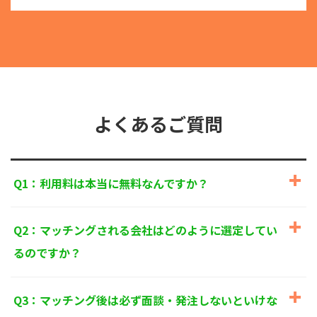
る目的外利用を行なわないための措置を講じます。
③
個人情報を第三者に提供またはその取扱いを委託す
る際は、本人が同意を与えた利用目的の範囲内で、
適法にこれを行います。
2. 安全対策の実施について
個人情報の正確性およびその利用の安全性を確保する
ため、情報セキュリティ対策を始めとする安全措置を
構築し、個人情報への不正アクセス、個人情報の漏
よくあるご質問
洩、滅失または毀損等の的確な防止とセキュリティの
是正に努めます。
3. 苦情および相談等に対する適正な対応について
Q1：利用料は本当に無料なんですか？
本人からの苦情および相談があった場合には、適切か
つ迅速に対応いたします。また、個人情報を提供され
た本人の権利を尊重し、本人から自己情報の開示、訂
Q2：マッチングされる会社はどのように選定してい
正、削除、または利用もしくは提供の停止等を求めら
れたときは、適法かつ遅滞なく応じます。
るのですか？
4. 法令・指針・規範の遵守について
適正な個人情報保護の実現のため、個人情報の取扱い
Q3：マッチング後は必ず面談・発注しないといけな
に関する法令、国が定める指針およびその他の規範を
遵守します。