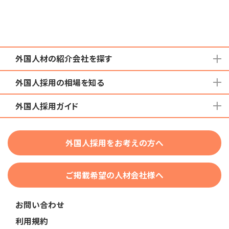
外国人材の紹介会社を探す
外国人採用の相場を知る
地域から検索する
国籍から検索する
外国人採用ガイド
育成就労外国人の受け入れ相場
在留資格から検索する
特定技能外国人の受け入れ相場
特定技能
団体種別から探す
技人国・高度人材の受け入れ相場
外国人採用をお考えの方へ
育成就労
業界・職種から検索する
技術・人文知識・国際業務
ご掲載希望の人材会社様へ
外国人採用
業界別採用
お問い合わせ
在留資格・ビザ
利用規約
助成金