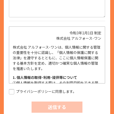
令和3年1月1日 制定
株式会社 アルフォース･ワン
株式会社 アルフォース･ワンは、個人情報に関する管理
の重要性を十分に認識し、「個人情報の保護に関する
法律」を遵守するとともに、ここに個人情報保護に関
する基本方針を定め、適切かつ確実な個人情報の管理
を推進いたします。
1. 個人情報の取得･利用･提供等について
①
個人情報を取得する際は、その利用目的をできる限
り明確に特定し、その目的達成に必要な限度におい
プライバシーポリシーに同意します。
て適法かつ公正な手段を用い、同意を得て取得しま
す。
②
個人情報を利用する際は、本人に明示、通知、また
送信する
は公表した利用目的の範囲内に限定し、それに反す