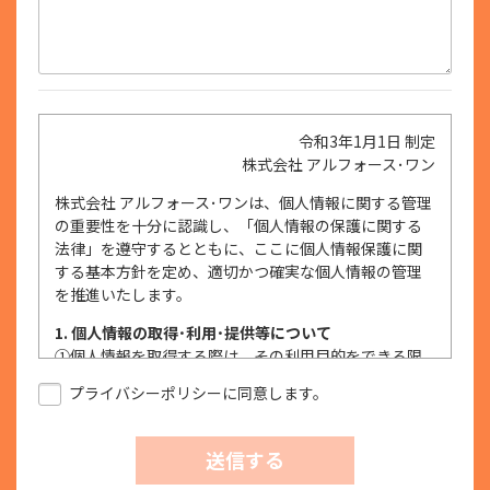
令和3年1月1日 制定
株式会社 アルフォース･ワン
株式会社 アルフォース･ワンは、個人情報に関する管理
の重要性を十分に認識し、「個人情報の保護に関する
法律」を遵守するとともに、ここに個人情報保護に関
する基本方針を定め、適切かつ確実な個人情報の管理
を推進いたします。
1. 個人情報の取得･利用･提供等について
①
個人情報を取得する際は、その利用目的をできる限
り明確に特定し、その目的達成に必要な限度におい
プライバシーポリシーに同意します。
て適法かつ公正な手段を用い、同意を得て取得しま
す。
②
個人情報を利用する際は、本人に明示、通知、また
送信する
は公表した利用目的の範囲内に限定し、それに反す