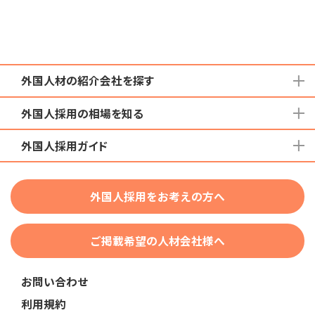
外国人材の紹介会社を探す
外国人採用の相場を知る
地域から検索する
国籍から検索する
外国人採用ガイド
育成就労外国人の受け入れ相場
在留資格から検索する
特定技能外国人の受け入れ相場
特定技能
団体種別から探す
技人国・高度人材の受け入れ相場
外国人採用をお考えの方へ
育成就労
業界・職種から検索する
技術・人文知識・国際業務
ご掲載希望の人材会社様へ
外国人採用
業界別採用
お問い合わせ
在留資格・ビザ
利用規約
助成金