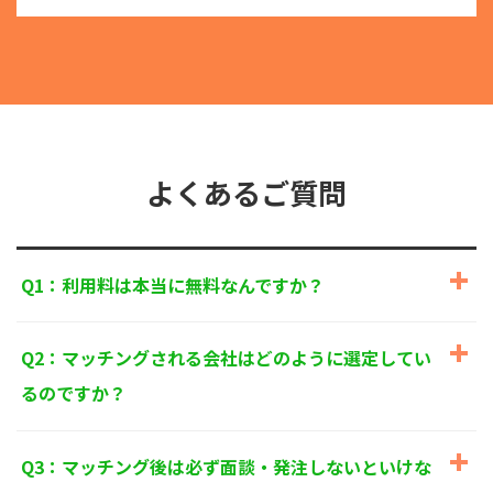
る目的外利用を行なわないための措置を講じます。
③
個人情報を第三者に提供またはその取扱いを委託す
る際は、本人が同意を与えた利用目的の範囲内で、
適法にこれを行います。
2. 安全対策の実施について
個人情報の正確性およびその利用の安全性を確保する
ため、情報セキュリティ対策を始めとする安全措置を
構築し、個人情報への不正アクセス、個人情報の漏
よくあるご質問
洩、滅失または毀損等の的確な防止とセキュリティの
是正に努めます。
3. 苦情および相談等に対する適正な対応について
Q1：利用料は本当に無料なんですか？
本人からの苦情および相談があった場合には、適切か
つ迅速に対応いたします。また、個人情報を提供され
た本人の権利を尊重し、本人から自己情報の開示、訂
Q2：マッチングされる会社はどのように選定してい
正、削除、または利用もしくは提供の停止等を求めら
れたときは、適法かつ遅滞なく応じます。
るのですか？
4. 法令・指針・規範の遵守について
適正な個人情報保護の実現のため、個人情報の取扱い
Q3：マッチング後は必ず面談・発注しないといけな
に関する法令、国が定める指針およびその他の規範を
遵守します。