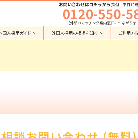
お問い合わせはコチラから
(受付：平日10時
0120-550-5
(外部のマッチング案内窓口につながりま
外国人採用ガイド
外国人採用の相場を知る
ご利用方
特定技能
育成就労外国人の受け入れ相場
在留資格から検索する
業界・職種から検索する
育成就労
特定技能外国人の受け入れ相場
育成就労
建設全般
特定技能
製造全般
技術・人文知識・国際業務
技人国・高度人材の受け入れ相場
技術･人文知識･国際業務
介護
外国人採用
永住者･定住者･配偶者
清掃・ビルクリーニング
業界別採用
高度専門職
運送・ドライバー
留学
自動車整備
在留資格・ビザ
インターンシップ
宿泊
助成金
特定活動
外食
相談お問い合わせ (無料)
介護
農業
教育・研修