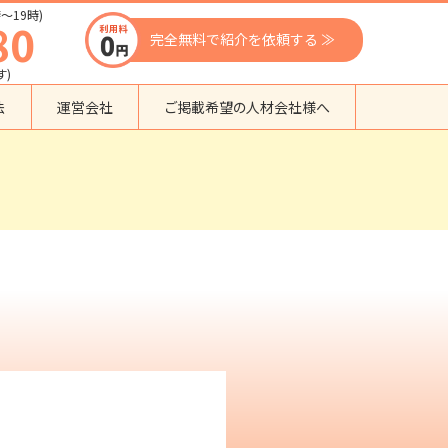
〜19時)
80
完全無料で紹介を依頼する ≫
す)
法
運営会社
ご掲載希望の人材会社様へ
団体種別から探す
監理支援機関
登録支援機関
外国人紹介会社
外国人派遣会社
行政書士事務所
送り出し機関