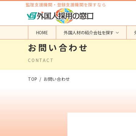
監理支援機関・登録支援機関を探すなら
HOME
外国人材の紹介会社を探す
お問い合わせ
地域から検索する
国籍から検索する
CONTACT
東京都
ベトナム
神奈川県
フィリピン
埼玉県
インドネシア
TOP
お問い合わせ
大阪府
ミャンマー
愛知県
カンボジア
福岡県
インド
その他の地域
タイ
ネパール
中国