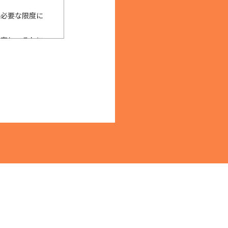
に必要な限度に
限定し、それに
用目的の範囲内
始めとする安全
確な防止とセ
、個人情報を提
しくは提供の停
およびその他の