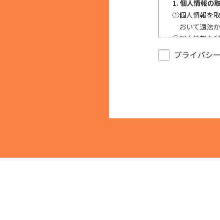
1. 個人情報の
①
個人情報を
おいて適法
②
個人情報を
反する目的
プライバシ
③
個人情報を
で、適法に
2. 安全対策の
個人情報の正
措置を構築し
キュリティの是
3. 苦情およ
本人からの苦
供された本人
止等を求めら
4. 法令・指
適正な個人情