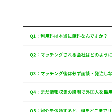
規範を遵守し
個人情報に関
〒125-0061
東
TEL：
0120-55
株式会社 アル
Q1：利用料は本当に無料なんですか？
Q2：マッチングされる会社はどのよう
Q3：マッチング後は必ず面談・発注し
Q4：まだ情報収集の段階で外国人を採
Q5：紹介を依頼すると、何をどこまで