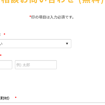
医療
漁業
人事・労務
技能
林業・木材産業
採用サービス・ツール
その他
*
印の項目は入力必須です。
物流倉庫
資源循環
申請・手続き
リネンサプライ
組織・マネジメント
容
*
造船・航空・鉄道
採用市場
通訳・翻訳
IT
調査・プレスリリース
*
営業
お役立ち資料
貿易
講師・教師
その他
販売・接客
区町村）
*