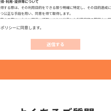
取得･利用･提供等について
取得する際は、その利用目的をできる限り明確に特定し、その目的達成
かつ公正な手段を用い、同意を得て取得します。
利用する際は、本人に明示、通知、または公表した利用目的の範囲内に
外利用を行なわないための措置を講じます。
ーポリシーに同意します。
第三者に提供またはその取扱いを委託する際は、本人が同意を与えた利
これを行います。
送信する
実施について
確性およびその利用の安全性を確保するため、情報セキュリティ対策を
、個人情報への不正アクセス、個人情報の漏洩、滅失または毀損等の的
正に努めます。
び相談等に対する適正な対応について
情および相談があった場合には、適切かつ迅速に対応いたします。また
の権利を尊重し、本人から自己情報の開示、訂正、削除、または利用も
れたときは、適法かつ遅滞なく応じます。
針・規範の遵守について
報保護の実現のため、個人情報の取扱いに関する法令、国が定める指針