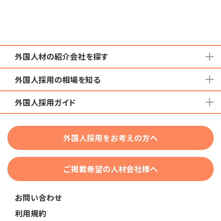
外国人材の紹介会社を探す
外国人採用の相場を知る
地域から検索する
国籍から検索する
外国人採用ガイド
育成就労外国人の受け入れ相場
在留資格から検索する
特定技能外国人の受け入れ相場
特定技能
団体種別から探す
技人国・高度人材の受け入れ相場
外国人採用をお考えの方へ
育成就労
業界・職種から検索する
技術・人文知識・国際業務
ご掲載希望の人材会社様へ
外国人採用
業界別採用
お問い合わせ
在留資格・ビザ
利用規約
助成金