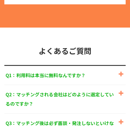
る目的外利用を行なわないための措置を講じます。
③
個人情報を第三者に提供またはその取扱いを委託す
る際は、本人が同意を与えた利用目的の範囲内で、
適法にこれを行います。
2. 安全対策の実施について
個人情報の正確性およびその利用の安全性を確保する
ため、情報セキュリティ対策を始めとする安全措置を
構築し、個人情報への不正アクセス、個人情報の漏
よくあるご質問
洩、滅失または毀損等の的確な防止とセキュリティの
是正に努めます。
3. 苦情および相談等に対する適正な対応について
Q1：利用料は本当に無料なんですか？
本人からの苦情および相談があった場合には、適切か
つ迅速に対応いたします。また、個人情報を提供され
た本人の権利を尊重し、本人から自己情報の開示、訂
Q2：マッチングされる会社はどのように選定してい
正、削除、または利用もしくは提供の停止等を求めら
れたときは、適法かつ遅滞なく応じます。
るのですか？
4. 法令・指針・規範の遵守について
適正な個人情報保護の実現のため、個人情報の取扱い
Q3：マッチング後は必ず面談・発注しないといけな
に関する法令、国が定める指針およびその他の規範を
遵守します。