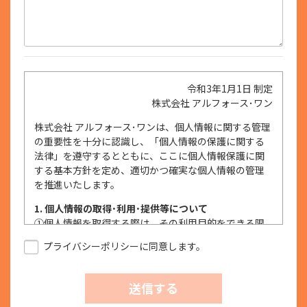
令和3年1月1日 制定
株式会社 アルフォース･ワン
株式会社 アルフォース･ワンは、個人情報に関する管理
の重要性を十分に認識し、「個人情報の保護に関する
法律」を遵守するとともに、ここに個人情報保護に関
する基本方針を定め、適切かつ確実な個人情報の管理
を推進いたします。
1. 個人情報の取得･利用･提供等について
①
個人情報を取得する際は、その利用目的をできる限
り明確に特定し、その目的達成に必要な限度におい
プライバシーポリシーに同意します。
て適法かつ公正な手段を用い、同意を得て取得しま
す。
②
個人情報を利用する際は、本人に明示、通知、また
送信する
は公表した利用目的の範囲内に限定し、それに反す