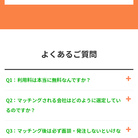
る目的外利用を行なわないための措置を講じます。
③
個人情報を第三者に提供またはその取扱いを委託す
る際は、本人が同意を与えた利用目的の範囲内で、
適法にこれを行います。
2. 安全対策の実施について
個人情報の正確性およびその利用の安全性を確保する
ため、情報セキュリティ対策を始めとする安全措置を
構築し、個人情報への不正アクセス、個人情報の漏
よくあるご質問
洩、滅失または毀損等の的確な防止とセキュリティの
是正に努めます。
3. 苦情および相談等に対する適正な対応について
Q1：利用料は本当に無料なんですか？
本人からの苦情および相談があった場合には、適切か
つ迅速に対応いたします。また、個人情報を提供され
た本人の権利を尊重し、本人から自己情報の開示、訂
Q2：マッチングされる会社はどのように選定してい
正、削除、または利用もしくは提供の停止等を求めら
れたときは、適法かつ遅滞なく応じます。
るのですか？
4. 法令・指針・規範の遵守について
適正な個人情報保護の実現のため、個人情報の取扱い
Q3：マッチング後は必ず面談・発注しないといけな
に関する法令、国が定める指針およびその他の規範を
遵守します。