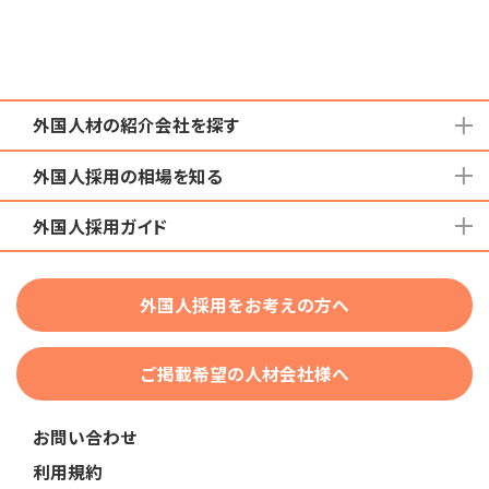
外国人材の紹介会社を探す
外国人採用の相場を知る
地域から検索する
国籍から検索する
外国人採用ガイド
育成就労外国人の受け入れ相場
在留資格から検索する
特定技能外国人の受け入れ相場
特定技能
団体種別から探す
技人国・高度人材の受け入れ相場
外国人採用をお考えの方へ
育成就労
業界・職種から検索する
技術・人文知識・国際業務
ご掲載希望の人材会社様へ
外国人採用
業界別採用
お問い合わせ
在留資格・ビザ
利用規約
助成金