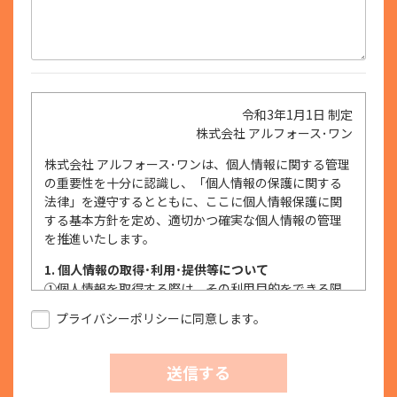
令和3年1月1日 制定
株式会社 アルフォース･ワン
株式会社 アルフォース･ワンは、個人情報に関する管理
の重要性を十分に認識し、「個人情報の保護に関する
法律」を遵守するとともに、ここに個人情報保護に関
する基本方針を定め、適切かつ確実な個人情報の管理
を推進いたします。
1. 個人情報の取得･利用･提供等について
①
個人情報を取得する際は、その利用目的をできる限
り明確に特定し、その目的達成に必要な限度におい
プライバシーポリシーに同意します。
て適法かつ公正な手段を用い、同意を得て取得しま
す。
②
個人情報を利用する際は、本人に明示、通知、また
送信する
は公表した利用目的の範囲内に限定し、それに反す