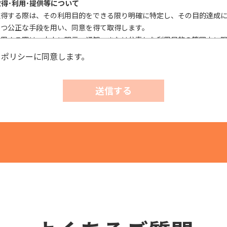
取得･利用･提供等について
取得する際は、その利用目的をできる限り明確に特定し、その目的達成
かつ公正な手段を用い、同意を得て取得します。
利用する際は、本人に明示、通知、または公表した利用目的の範囲内に
外利用を行なわないための措置を講じます。
ーポリシーに同意します。
第三者に提供またはその取扱いを委託する際は、本人が同意を与えた利
これを行います。
送信する
実施について
確性およびその利用の安全性を確保するため、情報セキュリティ対策を
、個人情報への不正アクセス、個人情報の漏洩、滅失または毀損等の的
正に努めます。
び相談等に対する適正な対応について
情および相談があった場合には、適切かつ迅速に対応いたします。また
の権利を尊重し、本人から自己情報の開示、訂正、削除、または利用も
れたときは、適法かつ遅滞なく応じます。
針・規範の遵守について
報保護の実現のため、個人情報の取扱いに関する法令、国が定める指針