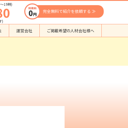
〜19時)
80
完全無料で紹介を依頼する ≫
す)
法
運営会社
ご掲載希望の人材会社様へ
団体種別から探す
監理支援機関
登録支援機関
外国人紹介会社
外国人派遣会社
行政書士事務所
送り出し機関