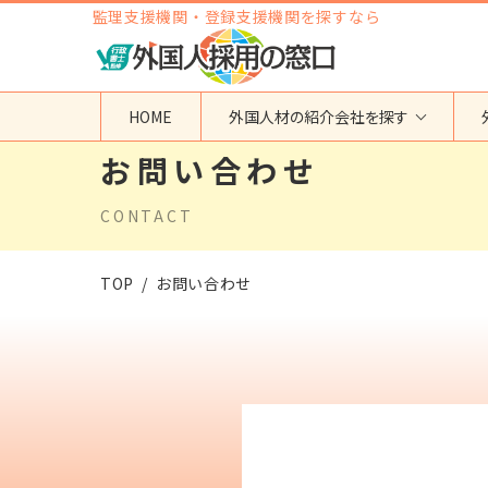
監理支援機関・登録支援機関を探すなら
HOME
外国人材の紹介会社を探す
お問い合わせ
地域から検索する
国籍から検索する
CONTACT
東京都
ベトナム
神奈川県
フィリピン
埼玉県
インドネシア
TOP
お問い合わせ
大阪府
ミャンマー
愛知県
カンボジア
福岡県
インド
その他の地域
タイ
ネパール
中国