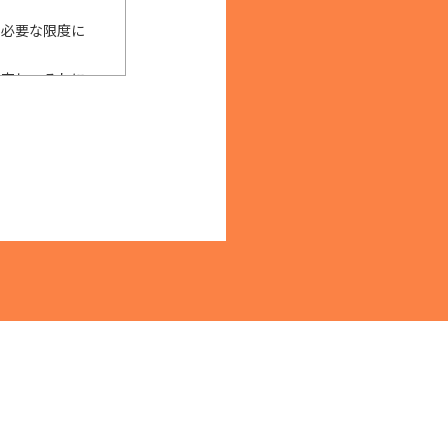
に必要な限度に
限定し、それに
用目的の範囲内
始めとする安全
確な防止とセ
、個人情報を提
しくは提供の停
およびその他の