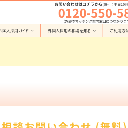
お問い合わせはコチラから
(受付：平日10時
0120-550-5
(外部のマッチング案内窓口につながりま
外国人採用ガイド
外国人採用の相場を知る
ご利用方
特定技能
育成就労外国人の受け入れ相場
在留資格から検索する
業界・職種から検索する
育成就労
特定技能外国人の受け入れ相場
育成就労
建設全般
特定技能
製造全般
技術・人文知識・国際業務
技人国・高度人材の受け入れ相場
技術･人文知識･国際業務
介護
外国人採用
永住者･定住者･配偶者
清掃・ビルクリーニング
業界別採用
高度専門職
運送・ドライバー
留学
自動車整備
在留資格・ビザ
インターンシップ
宿泊
助成金
特定活動
外食
相談お問い合わせ (無料)
介護
農業
教育・研修