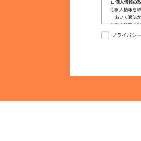
1. 個人情報の
①
個人情報を
おいて適法
②
個人情報を
反する目的
プライバシ
③
個人情報を
で、適法に
2. 安全対策の
個人情報の正
措置を構築し
キュリティの是
3. 苦情およ
本人からの苦
供された本人
止等を求めら
4. 法令・指
適正な個人情