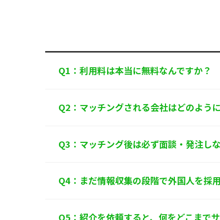
規範を遵守し
個人情報に関
〒125-0061
東
TEL：
0120-55
株式会社 アル
Q1：利用料は本当に無料なんですか？
Q2：マッチングされる会社はどのよう
Q3：マッチング後は必ず面談・発注し
Q4：まだ情報収集の段階で外国人を採
Q5：紹介を依頼すると、何をどこまで