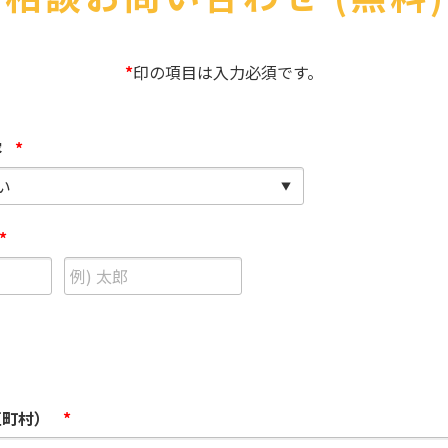
医療
漁業
人事・労務
技能
林業・木材産業
採用サービス・ツール
その他
*
印の項目は入力必須です。
物流倉庫
資源循環
申請・手続き
リネンサプライ
組織・マネジメント
容
*
造船・航空・鉄道
採用市場
通訳・翻訳
IT
調査・プレスリリース
*
営業
お役立ち資料
貿易
講師・教師
その他
販売・接客
区町村）
*