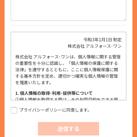
令和3年1月1日 制定
株式会社 アルフォース･ワン
株式会社 アルフォース･ワンは、個人情報に関する管理
の重要性を十分に認識し、「個人情報の保護に関する
法律」を遵守するとともに、ここに個人情報保護に関
する基本方針を定め、適切かつ確実な個人情報の管理
を推進いたします。
1. 個人情報の取得･利用･提供等について
①
個人情報を取得する際は、その利用目的をできる限
り明確に特定し、その目的達成に必要な限度におい
プライバシーポリシーに同意します。
て適法かつ公正な手段を用い、同意を得て取得しま
す。
②
個人情報を利用する際は、本人に明示、通知、また
送信する
は公表した利用目的の範囲内に限定し、それに反す