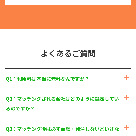
る目的外利用を行なわないための措置を講じます。
③
個人情報を第三者に提供またはその取扱いを委託す
る際は、本人が同意を与えた利用目的の範囲内で、
適法にこれを行います。
2. 安全対策の実施について
個人情報の正確性およびその利用の安全性を確保する
ため、情報セキュリティ対策を始めとする安全措置を
構築し、個人情報への不正アクセス、個人情報の漏
よくあるご質問
洩、滅失または毀損等の的確な防止とセキュリティの
是正に努めます。
3. 苦情および相談等に対する適正な対応について
Q1：利用料は本当に無料なんですか？
本人からの苦情および相談があった場合には、適切か
つ迅速に対応いたします。また、個人情報を提供され
た本人の権利を尊重し、本人から自己情報の開示、訂
Q2：マッチングされる会社はどのように選定してい
正、削除、または利用もしくは提供の停止等を求めら
れたときは、適法かつ遅滞なく応じます。
るのですか？
4. 法令・指針・規範の遵守について
適正な個人情報保護の実現のため、個人情報の取扱い
Q3：マッチング後は必ず面談・発注しないといけな
に関する法令、国が定める指針およびその他の規範を
遵守します。