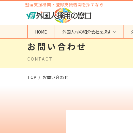
監理支援機関・登録支援機関を探すなら
HOME
外国人材の紹介会社を探す
お問い合わせ
地域から検索する
国籍から検索する
CONTACT
東京都
ベトナム
神奈川県
フィリピン
埼玉県
インドネシア
TOP
お問い合わせ
大阪府
ミャンマー
愛知県
カンボジア
福岡県
インド
その他の地域
タイ
ネパール
中国