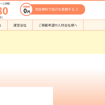
〜19時)
80
完全無料で紹介を依頼する ≫
す)
法
運営会社
ご掲載希望の人材会社様へ
団体種別から探す
監理支援機関
登録支援機関
外国人紹介会社
外国人派遣会社
行政書士事務所
送り出し機関