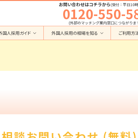
お問い合わせはコチラから
(受付：平日10時
0120-550-5
(外部のマッチング案内窓口につながりま
外国人採用ガイド
外国人採用の相場を知る
ご利用方
特定技能
育成就労外国人の受け入れ相場
在留資格から検索する
業界・職種から検索する
育成就労
特定技能外国人の受け入れ相場
育成就労
建設全般
特定技能
製造全般
技術・人文知識・国際業務
技人国・高度人材の受け入れ相場
技術･人文知識･国際業務
介護
外国人採用
永住者･定住者･配偶者
清掃・ビルクリーニング
業界別採用
高度専門職
運送・ドライバー
留学
自動車整備
在留資格・ビザ
インターンシップ
宿泊
助成金
特定活動
外食
相談お問い合わせ (無料)
介護
農業
教育・研修