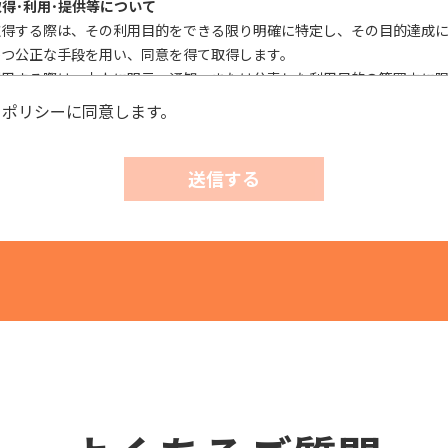
取得･利用･提供等について
取得する際は、その利用目的をできる限り明確に特定し、その目的達成
かつ公正な手段を用い、同意を得て取得します。
利用する際は、本人に明示、通知、または公表した利用目的の範囲内に
外利用を行なわないための措置を講じます。
ーポリシーに同意します。
第三者に提供またはその取扱いを委託する際は、本人が同意を与えた利
これを行います。
送信する
実施について
確性およびその利用の安全性を確保するため、情報セキュリティ対策を
、個人情報への不正アクセス、個人情報の漏洩、滅失または毀損等の的
正に努めます。
び相談等に対する適正な対応について
情および相談があった場合には、適切かつ迅速に対応いたします。また
の権利を尊重し、本人から自己情報の開示、訂正、削除、または利用も
れたときは、適法かつ遅滞なく応じます。
針・規範の遵守について
報保護の実現のため、個人情報の取扱いに関する法令、国が定める指針