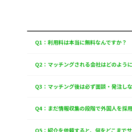
規範を遵守し
個人情報に関
〒125-0061
東
TEL：
0120-55
株式会社 アル
Q1：利用料は本当に無料なんですか？
Q2：マッチングされる会社はどのよう
Q3：マッチング後は必ず面談・発注し
Q4：まだ情報収集の段階で外国人を採
Q5：紹介を依頼すると、何をどこまで