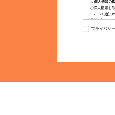
1. 個人情報の
①
個人情報を
おいて適法
②
個人情報を
反する目的
プライバシ
③
個人情報を
で、適法に
2. 安全対策の
個人情報の正
措置を構築し
キュリティの是
3. 苦情およ
本人からの苦
供された本人
止等を求めら
4. 法令・指
適正な個人情