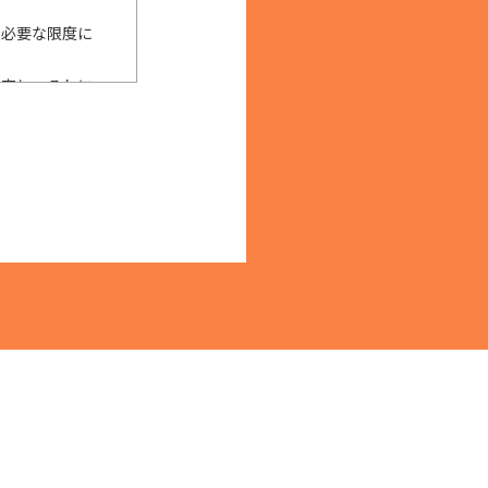
に必要な限度に
限定し、それに
用目的の範囲内
始めとする安全
確な防止とセ
、個人情報を提
しくは提供の停
およびその他の