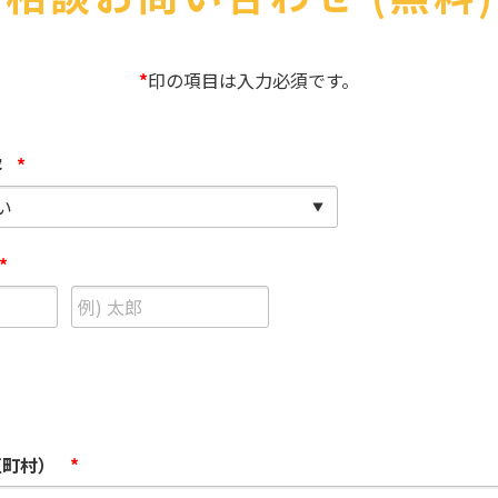
医療
漁業
人事・労務
技能
林業・木材産業
採用サービス・ツール
その他
*
印の項目は入力必須です。
物流倉庫
資源循環
申請・手続き
リネンサプライ
組織・マネジメント
容
*
造船・航空・鉄道
採用市場
通訳・翻訳
IT
調査・プレスリリース
*
営業
お役立ち資料
貿易
講師・教師
その他
販売・接客
区町村）
*