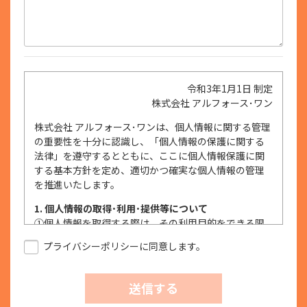
令和3年1月1日 制定
株式会社 アルフォース･ワン
株式会社 アルフォース･ワンは、個人情報に関する管理
の重要性を十分に認識し、「個人情報の保護に関する
法律」を遵守するとともに、ここに個人情報保護に関
する基本方針を定め、適切かつ確実な個人情報の管理
を推進いたします。
1. 個人情報の取得･利用･提供等について
①
個人情報を取得する際は、その利用目的をできる限
り明確に特定し、その目的達成に必要な限度におい
プライバシーポリシーに同意します。
て適法かつ公正な手段を用い、同意を得て取得しま
す。
②
個人情報を利用する際は、本人に明示、通知、また
送信する
は公表した利用目的の範囲内に限定し、それに反す