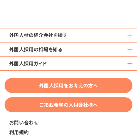
外国人材の紹介会社を探す
外国人採用の相場を知る
地域から検索する
国籍から検索する
外国人採用ガイド
育成就労外国人の受け入れ相場
在留資格から検索する
特定技能外国人の受け入れ相場
特定技能
団体種別から探す
技人国・高度人材の受け入れ相場
外国人採用をお考えの方へ
育成就労
業界・職種から検索する
技術・人文知識・国際業務
ご掲載希望の人材会社様へ
外国人採用
業界別採用
お問い合わせ
在留資格・ビザ
利用規約
助成金