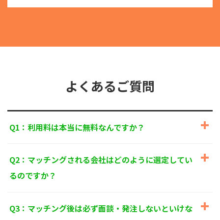
る目的外利用を行なわないための措置を講じます。
③
個人情報を第三者に提供またはその取扱いを委託す
る際は、本人が同意を与えた利用目的の範囲内で、
適法にこれを行います。
2. 安全対策の実施について
個人情報の正確性およびその利用の安全性を確保する
ため、情報セキュリティ対策を始めとする安全措置を
構築し、個人情報への不正アクセス、個人情報の漏
よくあるご質問
洩、滅失または毀損等の的確な防止とセキュリティの
是正に努めます。
3. 苦情および相談等に対する適正な対応について
Q1：利用料は本当に無料なんですか？
本人からの苦情および相談があった場合には、適切か
つ迅速に対応いたします。また、個人情報を提供され
た本人の権利を尊重し、本人から自己情報の開示、訂
Q2：マッチングされる会社はどのように選定してい
正、削除、または利用もしくは提供の停止等を求めら
れたときは、適法かつ遅滞なく応じます。
るのですか？
4. 法令・指針・規範の遵守について
適正な個人情報保護の実現のため、個人情報の取扱い
Q3：マッチング後は必ず面談・発注しないといけな
に関する法令、国が定める指針およびその他の規範を
遵守します。