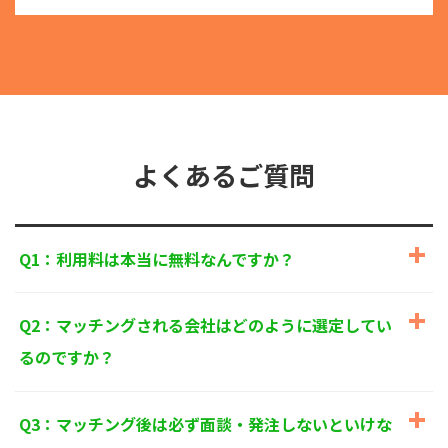
る目的外利用を行なわないための措置を講じます。
③
個人情報を第三者に提供またはその取扱いを委託す
る際は、本人が同意を与えた利用目的の範囲内で、
適法にこれを行います。
2. 安全対策の実施について
個人情報の正確性およびその利用の安全性を確保する
ため、情報セキュリティ対策を始めとする安全措置を
構築し、個人情報への不正アクセス、個人情報の漏
よくあるご質問
洩、滅失または毀損等の的確な防止とセキュリティの
是正に努めます。
3. 苦情および相談等に対する適正な対応について
Q1：利用料は本当に無料なんですか？
本人からの苦情および相談があった場合には、適切か
つ迅速に対応いたします。また、個人情報を提供され
た本人の権利を尊重し、本人から自己情報の開示、訂
Q2：マッチングされる会社はどのように選定してい
正、削除、または利用もしくは提供の停止等を求めら
れたときは、適法かつ遅滞なく応じます。
るのですか？
4. 法令・指針・規範の遵守について
適正な個人情報保護の実現のため、個人情報の取扱い
Q3：マッチング後は必ず面談・発注しないといけな
に関する法令、国が定める指針およびその他の規範を
遵守します。