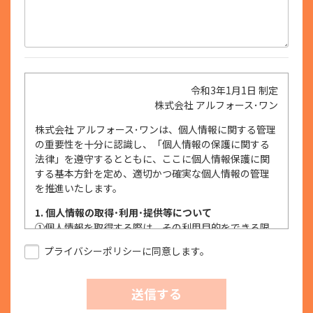
令和3年1月1日 制定
株式会社 アルフォース･ワン
株式会社 アルフォース･ワンは、個人情報に関する管理
の重要性を十分に認識し、「個人情報の保護に関する
法律」を遵守するとともに、ここに個人情報保護に関
する基本方針を定め、適切かつ確実な個人情報の管理
を推進いたします。
1. 個人情報の取得･利用･提供等について
①
個人情報を取得する際は、その利用目的をできる限
り明確に特定し、その目的達成に必要な限度におい
プライバシーポリシーに同意します。
て適法かつ公正な手段を用い、同意を得て取得しま
す。
②
個人情報を利用する際は、本人に明示、通知、また
送信する
は公表した利用目的の範囲内に限定し、それに反す