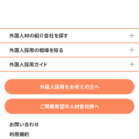
外国人材の紹介会社を探す
外国人採用の相場を知る
地域から検索する
国籍から検索する
外国人採用ガイド
育成就労外国人の受け入れ相場
在留資格から検索する
特定技能外国人の受け入れ相場
特定技能
団体種別から探す
技人国・高度人材の受け入れ相場
外国人採用をお考えの方へ
育成就労
業界・職種から検索する
技術・人文知識・国際業務
ご掲載希望の人材会社様へ
外国人採用
業界別採用
お問い合わせ
在留資格・ビザ
利用規約
助成金