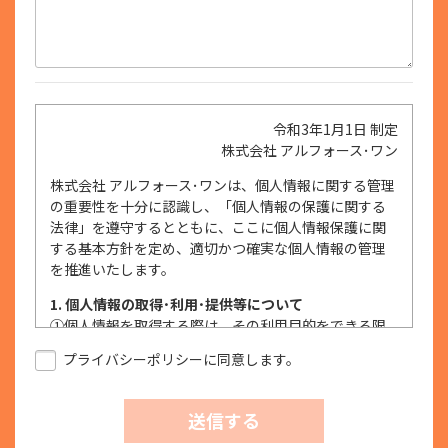
令和3年1月1日 制定
株式会社 アルフォース･ワン
株式会社 アルフォース･ワンは、個人情報に関する管理
の重要性を十分に認識し、「個人情報の保護に関する
法律」を遵守するとともに、ここに個人情報保護に関
する基本方針を定め、適切かつ確実な個人情報の管理
を推進いたします。
1. 個人情報の取得･利用･提供等について
①
個人情報を取得する際は、その利用目的をできる限
り明確に特定し、その目的達成に必要な限度におい
プライバシーポリシーに同意します。
て適法かつ公正な手段を用い、同意を得て取得しま
す。
②
個人情報を利用する際は、本人に明示、通知、また
送信する
は公表した利用目的の範囲内に限定し、それに反す