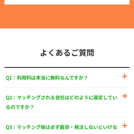
る目的外利用を行なわないための措置を講じます。
③
個人情報を第三者に提供またはその取扱いを委託す
る際は、本人が同意を与えた利用目的の範囲内で、
適法にこれを行います。
2. 安全対策の実施について
個人情報の正確性およびその利用の安全性を確保する
ため、情報セキュリティ対策を始めとする安全措置を
構築し、個人情報への不正アクセス、個人情報の漏
よくあるご質問
洩、滅失または毀損等の的確な防止とセキュリティの
是正に努めます。
3. 苦情および相談等に対する適正な対応について
Q1：利用料は本当に無料なんですか？
本人からの苦情および相談があった場合には、適切か
つ迅速に対応いたします。また、個人情報を提供され
た本人の権利を尊重し、本人から自己情報の開示、訂
Q2：マッチングされる会社はどのように選定してい
正、削除、または利用もしくは提供の停止等を求めら
れたときは、適法かつ遅滞なく応じます。
るのですか？
4. 法令・指針・規範の遵守について
適正な個人情報保護の実現のため、個人情報の取扱い
Q3：マッチング後は必ず面談・発注しないといけな
に関する法令、国が定める指針およびその他の規範を
遵守します。