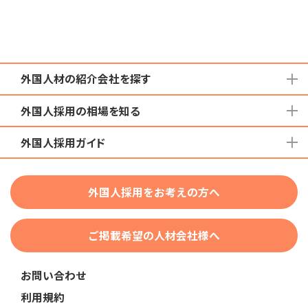
外国人材の紹介会社を探す
外国人採用の相場を知る
地域から検索する
国籍から検索する
外国人採用ガイド
育成就労外国人の受け入れ相場
在留資格から検索する
特定技能外国人の受け入れ相場
特定技能
団体種別から探す
技人国・高度人材の受け入れ相場
外国人採用をお考えの方へ
育成就労
業界・職種から検索する
技術・人文知識・国際業務
ご掲載希望の人材会社様へ
外国人採用
業界別採用
お問い合わせ
在留資格・ビザ
利用規約
助成金