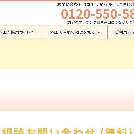
お問い合わせはコチラから
(受付：平日10時
0120-550-5
(外部のマッチング案内窓口につながりま
外国人採用ガイド
外国人採用の相場を知る
ご利用方
特定技能
育成就労外国人の受け入れ相場
在留資格から検索する
業界・職種から検索する
育成就労
特定技能外国人の受け入れ相場
育成就労
建設全般
特定技能
製造全般
技術・人文知識・国際業務
技人国・高度人材の受け入れ相場
技術･人文知識･国際業務
介護
外国人採用
永住者･定住者･配偶者
清掃・ビルクリーニング
業界別採用
高度専門職
運送・ドライバー
留学
自動車整備
在留資格・ビザ
インターンシップ
宿泊
助成金
特定活動
外食
相談お問い合わせ (無料)
介護
農業
教育・研修