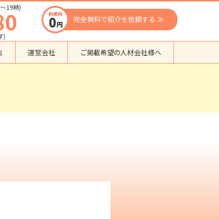
〜19時)
80
完全無料で紹介を依頼する ≫
す)
法
運営会社
ご掲載希望の人材会社様へ
団体種別から探す
監理支援機関
登録支援機関
外国人紹介会社
外国人派遣会社
行政書士事務所
送り出し機関