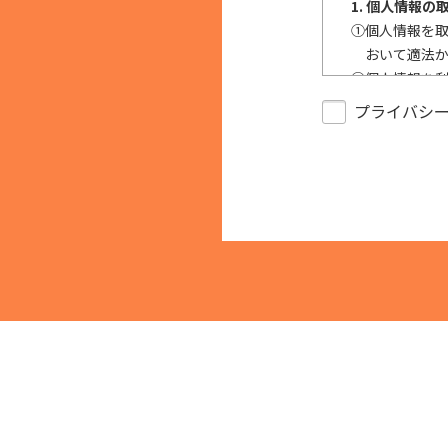
1. 個人情報の
①
個人情報を
おいて適法
②
個人情報を
反する目的
プライバシ
③
個人情報を
で、適法に
2. 安全対策の
個人情報の正
措置を構築し
キュリティの是
3. 苦情およ
本人からの苦
供された本人
止等を求めら
4. 法令・指
適正な個人情