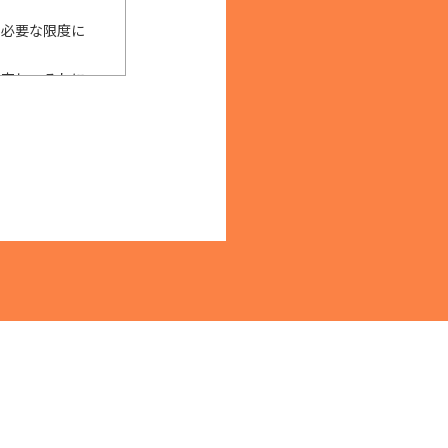
に必要な限度に
限定し、それに
用目的の範囲内
始めとする安全
確な防止とセ
、個人情報を提
しくは提供の停
およびその他の