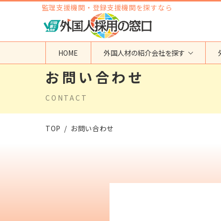
監理支援機関・登録支援機関を探すなら
HOME
外国人材の紹介会社を探す
お問い合わせ
地域から検索する
国籍から検索する
CONTACT
東京都
ベトナム
神奈川県
フィリピン
埼玉県
インドネシア
TOP
お問い合わせ
大阪府
ミャンマー
愛知県
カンボジア
福岡県
インド
その他の地域
タイ
ネパール
中国