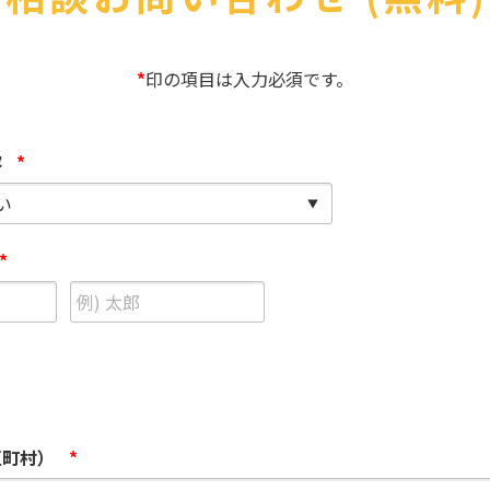
医療
漁業
人事・労務
技能
林業・木材産業
採用サービス・ツール
その他
*
印の項目は入力必須です。
物流倉庫
資源循環
申請・手続き
リネンサプライ
組織・マネジメント
容
*
造船・航空・鉄道
採用市場
通訳・翻訳
IT
調査・プレスリリース
*
営業
お役立ち資料
貿易
講師・教師
その他
販売・接客
区町村）
*