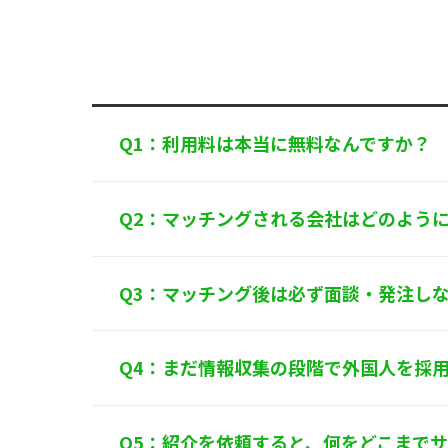
規範を遵守し
個人情報に関
〒125-0061
東
TEL：
0120-55
株式会社 アル
Q1：利用料は本当に無料なんですか？
Q2：マッチングされる会社はどのよう
Q3：マッチング後は必ず面談・発注し
Q4：まだ情報収集の段階で外国人を採
Q5：紹介を依頼すると、何をどこまで