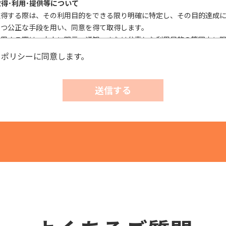
取得･利用･提供等について
取得する際は、その利用目的をできる限り明確に特定し、その目的達成
かつ公正な手段を用い、同意を得て取得します。
利用する際は、本人に明示、通知、または公表した利用目的の範囲内に
外利用を行なわないための措置を講じます。
ーポリシーに同意します。
第三者に提供またはその取扱いを委託する際は、本人が同意を与えた利
これを行います。
送信する
実施について
確性およびその利用の安全性を確保するため、情報セキュリティ対策を
、個人情報への不正アクセス、個人情報の漏洩、滅失または毀損等の的
正に努めます。
び相談等に対する適正な対応について
情および相談があった場合には、適切かつ迅速に対応いたします。また
の権利を尊重し、本人から自己情報の開示、訂正、削除、または利用も
れたときは、適法かつ遅滞なく応じます。
針・規範の遵守について
報保護の実現のため、個人情報の取扱いに関する法令、国が定める指針