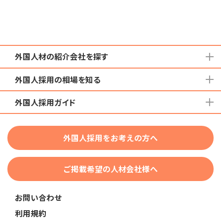
外国人材の紹介会社を探す
外国人採用の相場を知る
地域から検索する
国籍から検索する
外国人採用ガイド
育成就労外国人の受け入れ相場
在留資格から検索する
特定技能外国人の受け入れ相場
特定技能
団体種別から探す
技人国・高度人材の受け入れ相場
外国人採用をお考えの方へ
育成就労
業界・職種から検索する
技術・人文知識・国際業務
ご掲載希望の人材会社様へ
外国人採用
業界別採用
お問い合わせ
在留資格・ビザ
利用規約
助成金