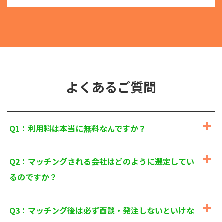
る目的外利用を行なわないための措置を講じます。
③
個人情報を第三者に提供またはその取扱いを委託す
る際は、本人が同意を与えた利用目的の範囲内で、
適法にこれを行います。
2. 安全対策の実施について
個人情報の正確性およびその利用の安全性を確保する
ため、情報セキュリティ対策を始めとする安全措置を
構築し、個人情報への不正アクセス、個人情報の漏
よくあるご質問
洩、滅失または毀損等の的確な防止とセキュリティの
是正に努めます。
3. 苦情および相談等に対する適正な対応について
Q1：利用料は本当に無料なんですか？
本人からの苦情および相談があった場合には、適切か
つ迅速に対応いたします。また、個人情報を提供され
た本人の権利を尊重し、本人から自己情報の開示、訂
Q2：マッチングされる会社はどのように選定してい
正、削除、または利用もしくは提供の停止等を求めら
れたときは、適法かつ遅滞なく応じます。
るのですか？
4. 法令・指針・規範の遵守について
適正な個人情報保護の実現のため、個人情報の取扱い
Q3：マッチング後は必ず面談・発注しないといけな
に関する法令、国が定める指針およびその他の規範を
遵守します。