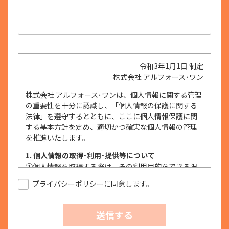
令和3年1月1日 制定
株式会社 アルフォース･ワン
株式会社 アルフォース･ワンは、個人情報に関する管理
の重要性を十分に認識し、「個人情報の保護に関する
法律」を遵守するとともに、ここに個人情報保護に関
する基本方針を定め、適切かつ確実な個人情報の管理
を推進いたします。
1. 個人情報の取得･利用･提供等について
①
個人情報を取得する際は、その利用目的をできる限
り明確に特定し、その目的達成に必要な限度におい
プライバシーポリシーに同意します。
て適法かつ公正な手段を用い、同意を得て取得しま
す。
②
個人情報を利用する際は、本人に明示、通知、また
送信する
は公表した利用目的の範囲内に限定し、それに反す