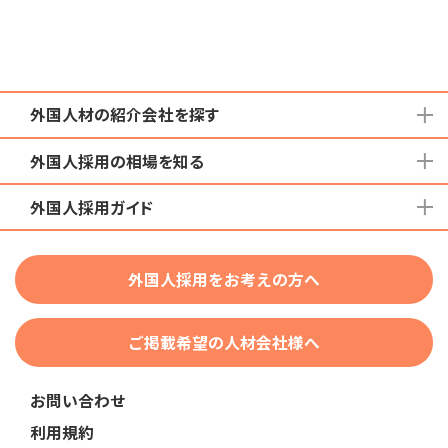
外国人材の紹介会社を探す
外国人採用の相場を知る
地域から検索する
国籍から検索する
外国人採用ガイド
育成就労外国人の受け入れ相場
在留資格から検索する
特定技能外国人の受け入れ相場
特定技能
団体種別から探す
技人国・高度人材の受け入れ相場
外国人採用をお考えの方へ
育成就労
業界・職種から検索する
技術・人文知識・国際業務
ご掲載希望の人材会社様へ
外国人採用
業界別採用
お問い合わせ
在留資格・ビザ
利用規約
助成金