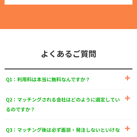
る目的外利用を行なわないための措置を講じます。
③
個人情報を第三者に提供またはその取扱いを委託す
る際は、本人が同意を与えた利用目的の範囲内で、
適法にこれを行います。
2. 安全対策の実施について
個人情報の正確性およびその利用の安全性を確保する
ため、情報セキュリティ対策を始めとする安全措置を
構築し、個人情報への不正アクセス、個人情報の漏
よくあるご質問
洩、滅失または毀損等の的確な防止とセキュリティの
是正に努めます。
3. 苦情および相談等に対する適正な対応について
Q1：利用料は本当に無料なんですか？
本人からの苦情および相談があった場合には、適切か
つ迅速に対応いたします。また、個人情報を提供され
た本人の権利を尊重し、本人から自己情報の開示、訂
Q2：マッチングされる会社はどのように選定してい
正、削除、または利用もしくは提供の停止等を求めら
れたときは、適法かつ遅滞なく応じます。
るのですか？
4. 法令・指針・規範の遵守について
適正な個人情報保護の実現のため、個人情報の取扱い
Q3：マッチング後は必ず面談・発注しないといけな
に関する法令、国が定める指針およびその他の規範を
遵守します。