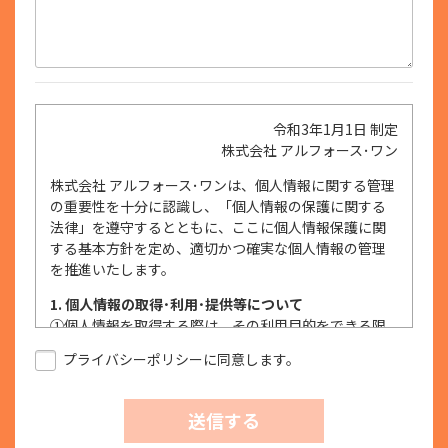
令和3年1月1日 制定
株式会社 アルフォース･ワン
株式会社 アルフォース･ワンは、個人情報に関する管理
の重要性を十分に認識し、「個人情報の保護に関する
法律」を遵守するとともに、ここに個人情報保護に関
する基本方針を定め、適切かつ確実な個人情報の管理
を推進いたします。
1. 個人情報の取得･利用･提供等について
①
個人情報を取得する際は、その利用目的をできる限
り明確に特定し、その目的達成に必要な限度におい
プライバシーポリシーに同意します。
て適法かつ公正な手段を用い、同意を得て取得しま
す。
②
個人情報を利用する際は、本人に明示、通知、また
送信する
は公表した利用目的の範囲内に限定し、それに反す