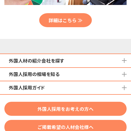
詳細はこちら ≫
外国人材の紹介会社を探す
外国人採用の相場を知る
地域から検索する
国籍から検索する
外国人採用ガイド
育成就労外国人の受け入れ相場
在留資格から検索する
特定技能外国人の受け入れ相場
特定技能
団体種別から探す
技人国・高度人材の受け入れ相場
外国人採用をお考えの方へ
育成就労
業界・職種から検索する
技術・人文知識・国際業務
ご掲載希望の人材会社様へ
外国人採用