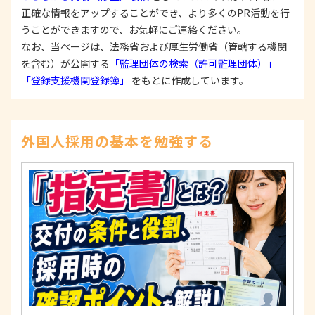
置を構築し、個人情報への不正アクセス、個人情報
正確な情報をアップすることができ、より多くのPR活動を行
の漏洩、滅失または毀損等の的確な防止とセキュリ
うことができますので、お気軽にご連絡ください。
ティの是正に努めます。
なお、当ページは、法務省および厚生労働省（管轄する機関
3. 苦情および相談等に対する適正な対応について
を含む）が公開する
「監理団体の検索（許可監理団体）」
本人からの苦情および相談があった場合には、適切
「登録支援機関登録簿」
をもとに作成しています。
かつ迅速に対応いたします。また、個人情報を提供
された本人の権利を尊重し、本人から自己情報の開
示、訂正、削除、または利用もしくは提供の停止等
を求められたときは、適法かつ遅滞なく応じます。
外国人採用の基本を勉強する
4. 法令・指針・規範の遵守について
適正な個人情報保護の実現のため、個人情報の取扱
いに関する法令、国が定める指針およびその他の規
範を遵守します。
個人情報に関するお問い合わせ窓口
〒125-0061
東京都葛飾区亀有3-21-11 藍ビル202
TEL：
0120-550-580
株式会社 アルフォース･ワン 個人情報保護担当