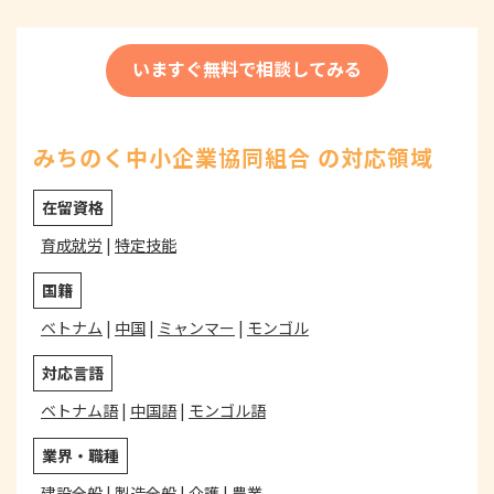
いますぐ無料で相談してみる
みちのく中小企業協同組合 の対応領域
在留資格
育成就労
|
特定技能
国籍
ベトナム
|
中国
|
ミャンマー
|
モンゴル
対応言語
ベトナム語
|
中国語
|
モンゴル語
業界・職種
建設全般
|
製造全般
|
介護
|
農業