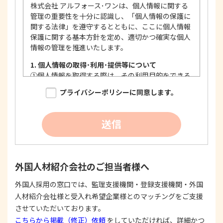
株式会社 アルフォース･ワンは、個人情報に関する
管理の重要性を十分に認識し、「個人情報の保護に
関する法律」を遵守するとともに、ここに個人情報
保護に関する基本方針を定め、適切かつ確実な個人
情報の管理を推進いたします。
1. 個人情報の取得･利用･提供等について
①
個人情報を取得する際は、その利用目的をできる
限り明確に特定し、その目的達成に必要な限度に
プライバシーポリシーに同意します。
おいて適法かつ公正な手段を用い、同意を得て取
得します。
②
個人情報を利用する際は、本人に明示、通知、ま
送信
たは公表した利用目的の範囲内に限定し、それに
反する目的外利用を行なわないための措置を講じ
ます。
③
個人情報を第三者に提供またはその取扱いを委託
外国人材紹介会社のご担当者様へ
する際は、本人が同意を与えた利用目的の範囲内
で、適法にこれを行います。
外国人採用の窓口では、監理支援機関・登録支援機関・外国
人材紹介会社様と受入れ希望企業様とのマッチングをご支援
2. 安全対策の実施について
個人情報の正確性およびその利用の安全性を確保す
させていただいております。
るため、情報セキュリティ対策を始めとする安全措
こちらから掲載（修正）依頼
をしていただければ、詳細かつ