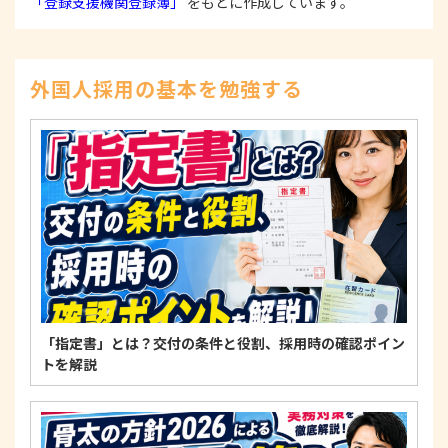
「登録支援機関登録簿」
をもとに作成しています。
かつ迅速に対応いたします。また、個人情報を提供
された本人の権利を尊重し、本人から自己情報の開
示、訂正、削除、または利用もしくは提供の停止等
を求められたときは、適法かつ遅滞なく応じます。
外国人採用の基本を勉強する
4. 法令・指針・規範の遵守について
適正な個人情報保護の実現のため、個人情報の取扱
いに関する法令、国が定める指針およびその他の規
範を遵守します。
個人情報に関するお問い合わせ窓口
〒125-0061
東京都葛飾区亀有3-21-11 藍ビル202
TEL：
0120-550-580
株式会社 アルフォース･ワン 個人情報保護担当
「指定書」とは？交付の条件と役割、採用時の確認ポイン
トを解説