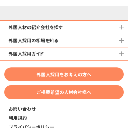
外国人材の紹介会社を探す
外国人採用の相場を知る
地域から検索する
国籍から検索する
外国人採用ガイド
育成就労外国人の受け入れ相場
在留資格から検索する
特定技能外国人の受け入れ相場
特定技能
団体種別から探す
技人国・高度人材の受け入れ相場
外国人採用をお考えの方へ
育成就労
業界・職種から検索する
技術・人文知識・国際業務
ご掲載希望の人材会社様へ
外国人採用
業界別採用
お問い合わせ
在留資格・ビザ
利用規約
助成金
プライバシーポリシー