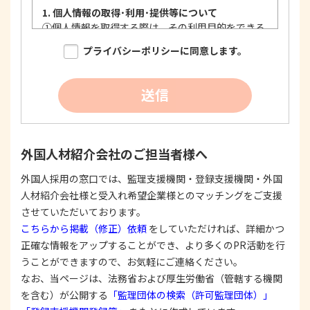
1. 個人情報の取得･利用･提供等について
①
個人情報を取得する際は、その利用目的をできる
限り明確に特定し、その目的達成に必要な限度に
プライバシーポリシーに同意します。
おいて適法かつ公正な手段を用い、同意を得て取
得します。
②
個人情報を利用する際は、本人に明示、通知、ま
送信
たは公表した利用目的の範囲内に限定し、それに
反する目的外利用を行なわないための措置を講じ
ます。
③
個人情報を第三者に提供またはその取扱いを委託
外国人材紹介会社のご担当者様へ
する際は、本人が同意を与えた利用目的の範囲内
で、適法にこれを行います。
外国人採用の窓口では、監理支援機関・登録支援機関・外国
人材紹介会社様と受入れ希望企業様とのマッチングをご支援
2. 安全対策の実施について
個人情報の正確性およびその利用の安全性を確保す
させていただいております。
るため、情報セキュリティ対策を始めとする安全措
こちらから掲載（修正）依頼
をしていただければ、詳細かつ
置を構築し、個人情報への不正アクセス、個人情報
正確な情報をアップすることができ、より多くのPR活動を行
の漏洩、滅失または毀損等の的確な防止とセキュリ
うことができますので、お気軽にご連絡ください。
ティの是正に努めます。
なお、当ページは、法務省および厚生労働省（管轄する機関
3. 苦情および相談等に対する適正な対応について
を含む）が公開する
「監理団体の検索（許可監理団体）」
本人からの苦情および相談があった場合には、適切