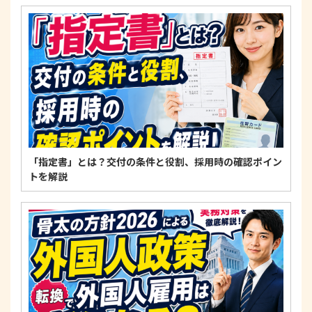
4. 法令・指針・規範の遵守について
適正な個人情報保護の実現のため、個人情報の取扱
いに関する法令、国が定める指針およびその他の規
範を遵守します。
個人情報に関するお問い合わせ窓口
〒125-0061
東京都葛飾区亀有3-21-11 藍ビル202
TEL：
0120-550-580
株式会社 アルフォース･ワン 個人情報保護担当
「指定書」とは？交付の条件と役割、採用時の確認ポイン
トを解説