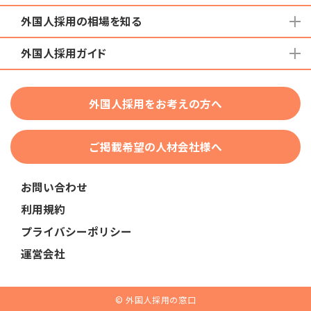
外国人採用の相場を知る
地域から検索する
国籍から検索する
外国人採用ガイド
育成就労外国人の受け入れ相場
在留資格から検索する
特定技能外国人の受け入れ相場
特定技能
団体種別から探す
技人国・高度人材の受け入れ相場
外国人採用をお考えの方へ
育成就労
業界・職種から検索する
技術・人文知識・国際業務
ご掲載希望の人材会社様へ
外国人採用
業界別採用
お問い合わせ
在留資格・ビザ
利用規約
助成金
プライバシーポリシー
教育・研修
運営会社
人事・労務
採用サービス・ツール
© 外国人採用の窓口
申請・手続き