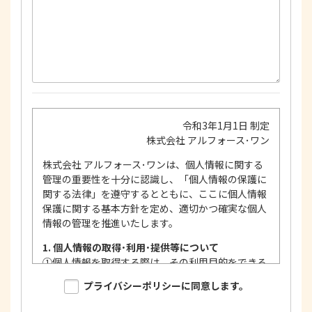
令和3年1月1日 制定
株式会社 アルフォース･ワン
株式会社 アルフォース･ワンは、個人情報に関する
管理の重要性を十分に認識し、「個人情報の保護に
関する法律」を遵守するとともに、ここに個人情報
保護に関する基本方針を定め、適切かつ確実な個人
情報の管理を推進いたします。
1. 個人情報の取得･利用･提供等について
①
個人情報を取得する際は、その利用目的をできる
限り明確に特定し、その目的達成に必要な限度に
プライバシーポリシーに同意します。
おいて適法かつ公正な手段を用い、同意を得て取
得します。