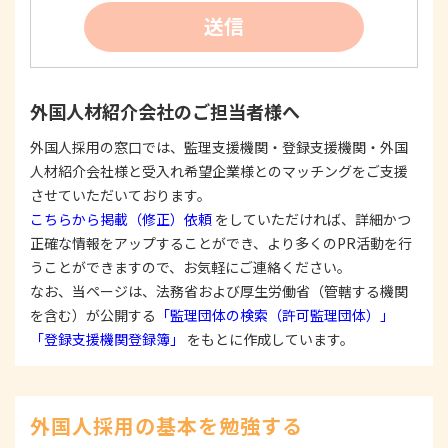
②
個人情報を利用する際は、本人に明示、通知、ま
送信
たは公表した利用目的の範囲内に限定し、それに
反する目的外利用を行なわないための措置を講じ
ます。
③
個人情報を第三者に提供またはその取扱いを委託
外国人材紹介会社のご担当者様へ
する際は、本人が同意を与えた利用目的の範囲内
で、適法にこれを行います。
外国人採用の窓口では、監理支援機関・登録支援機関・外国
人材紹介会社様と受入れ希望企業様とのマッチングをご支援
2. 安全対策の実施について
個人情報の正確性およびその利用の安全性を確保す
させていただいております。
るため、情報セキュリティ対策を始めとする安全措
こちらから掲載（修正）依頼
をしていただければ、詳細かつ
置を構築し、個人情報への不正アクセス、個人情報
正確な情報をアップすることができ、より多くのPR活動を行
の漏洩、滅失または毀損等の的確な防止とセキュリ
うことができますので、お気軽にご連絡ください。
ティの是正に努めます。
なお、当ページは、法務省および厚生労働省（管轄する機関
3. 苦情および相談等に対する適正な対応について
を含む）が公開する
「監理団体の検索（許可監理団体）」
本人からの苦情および相談があった場合には、適切
「登録支援機関登録簿」
をもとに作成しています。
かつ迅速に対応いたします。また、個人情報を提供
された本人の権利を尊重し、本人から自己情報の開
示、訂正、削除、または利用もしくは提供の停止等
を求められたときは、適法かつ遅滞なく応じます。
外国人採用の基本を勉強する