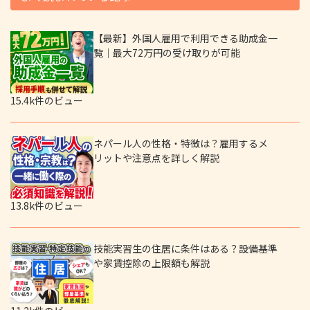
【最新】外国人雇用で利用できる助成金一
覧｜最大72万円の受け取りが可能
15.4k件のビュー
ネパール人の性格・特徴は？雇用するメ
リットや注意点を詳しく解説
13.8k件のビュー
技能実習生の住居に条件はある？設備基準
や家賃控除の上限額も解説