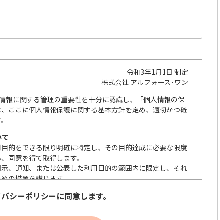
令和3年1月1日 制定
株式会社 アルフォース･ワン
人情報に関する管理の重要性を十分に認識し、「個人情報の保
に、ここに個人情報保護に関する基本方針を定め、適切かつ確
す。
いて
用目的をできる限り明確に特定し、その目的達成に必要な限度
い、同意を得て取得します。
明示、通知、または公表した利用目的の範囲内に限定し、それ
ための措置を講じます。
の取扱いを委託する際は、本人が同意を与えた利用目的の範囲
イバシーポリシーに同意します。