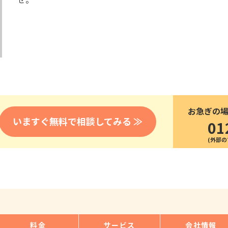
医療
漁業
人事・労務
技能
林業・木材産業
採用サービス・ツール
その他
物流倉庫
資源循環
申請・手続き
リネンサプライ
組織・マネジメント
造船・航空・鉄道
採用市場
通訳・翻訳
IT
お急ぎの
調査・プレスリリース
いますぐ無料で相談してみる ≫
01
営業
お役立ち資料
貿易
講師・教師
その他
販売・接客
料金
サービス
会社情報