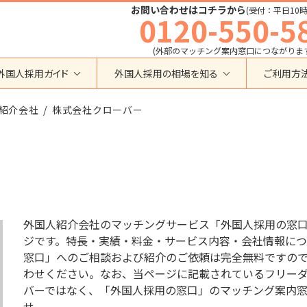
お問い合わせはコチラから
(受付：平日10時
0120-550-5
(外部のマッチング案内窓口につながりま
外国人採用ガイド
外国人採用の相場を知る
ご利用方
特定技能
育成就労外国人の受け入れ相場
紹介会社
在留資格から検索する
株式会社クローバー
業界・職種から検索する
育成就労
特定技能外国人の受け入れ相場
育成就労
建設全般
特定技能
製造全般
技術・人文知識・国際業務
技人国・高度人材の受け入れ相場
技術･人文知識･国際業務
介護
外国人採用
永住者･定住者･配偶者
清掃・ビルクリーニング
業界別採用
高度専門職
運送・ドライバー
外国人紹介会社のマッチングサービス「外国人採用の窓
留学
自動車整備
ジです。特長・実績・料金・サービス内容・会社情報につ
在留資格・ビザ
インターンシップ
窓口」へのご相談および紹介のご依頼は完全無料ですの
宿泊
助成金
わせください。なお、当ページに記載されているフリーダイヤル
特定活動
外食
バーではなく、「外国人採用の窓口」のマッチング案内
介護
農業
教育・研修
せ。