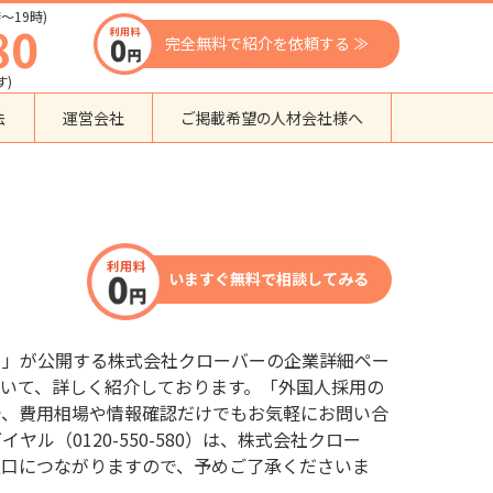
〜19時)
80
完全無料で紹介を依頼する ≫
す)
法
運営会社
ご掲載希望の人材会社様へ
団体種別から探す
監理支援機関
登録支援機関
いますぐ無料で相談してみる
外国人紹介会社
外国人派遣会社
行政書士事務所
口」が公開する株式会社クローバーの企業詳細ペー
送り出し機関
いて、詳しく紹介しております。「外国人採用の
で、費用相場や情報確認だけでもお気軽にお問い合
（0120-550-580）は、株式会社クロー
窓口につながりますので、予めご了承くださいま