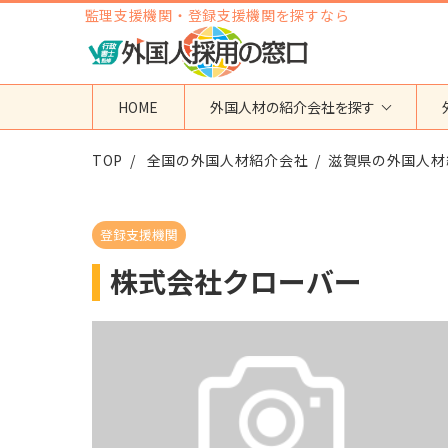
監理支援機関・登録支援機関を探すなら
HOME
外国人材の紹介会社を探す
TOP
地域から検索する
全国の外国人材紹介会社
国籍から検索する
滋賀県の外国人材
東京都
ベトナム
神奈川県
フィリピン
登録支援機関
埼玉県
インドネシア
株式会社クローバー
大阪府
ミャンマー
愛知県
カンボジア
福岡県
インド
その他の地域
タイ
ネパール
中国