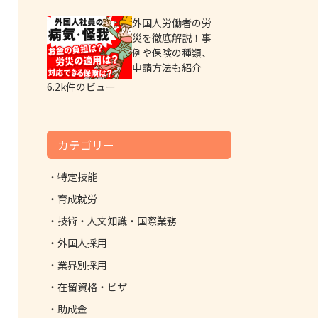
外国人労働者の労
災を徹底解説！事
例や保険の種類、
申請方法も紹介
6.2k件のビュー
カテゴリー
特定技能
育成就労
技術・人文知識・国際業務
外国人採用
業界別採用
在留資格・ビザ
助成金