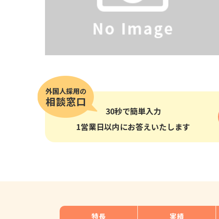
その他の国籍
30秒
で簡単入力
1営業日以内にお答えいたします
特長
実績