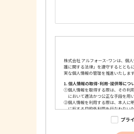
株式会社 アルフォース･ワンは、個
護に関する法律」を遵守するととも
実な個人情報の管理を推進いたしま
1. 個人情報の取得･利用･提供等につ
①
個人情報を取得する際は、その利
において適法かつ公正な手段を用
②
個人情報を利用する際は、本人に
に反する目的外利用を行なわない
③
個人情報を第三者に提供またはそ
プラ
内で、適法にこれを行います。
2. 安全対策の実施について