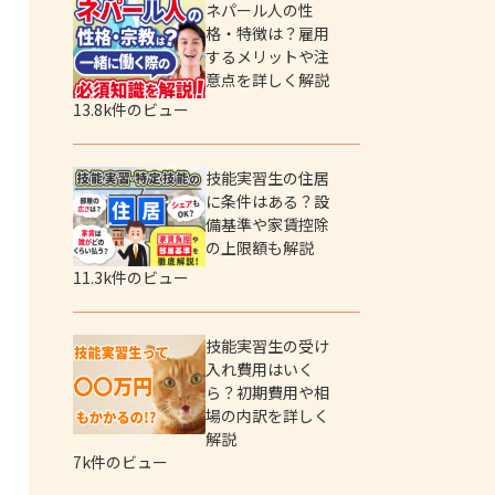
ネパール人の性
格・特徴は？雇用
するメリットや注
意点を詳しく解説
13.8k件のビュー
技能実習生の住居
に条件はある？設
備基準や家賃控除
の上限額も解説
11.3k件のビュー
技能実習生の受け
入れ費用はいく
ら？初期費用や相
場の内訳を詳しく
解説
7k件のビュー