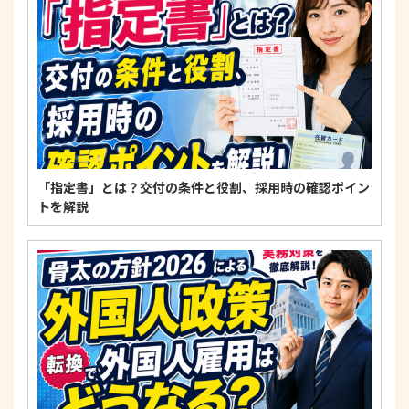
適正な個人情報保護の実現のため、個人情報の取扱
いに関する法令、国が定める指針およびその他の規
範を遵守します。
個人情報に関するお問い合わせ窓口
〒125-0061
東京都葛飾区亀有3-21-11 藍ビル202
TEL：
0120-550-580
株式会社 アルフォース･ワン 個人情報保護担当
「指定書」とは？交付の条件と役割、採用時の確認ポイン
トを解説