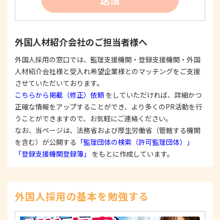
たは公表した利用目的の範囲内に限定し、それに
反する目的外利用を行なわないための措置を講じ
ます。
③
個人情報を第三者に提供またはその取扱いを委託
外国人材紹介会社のご担当者様へ
する際は、本人が同意を与えた利用目的の範囲内
で、適法にこれを行います。
外国人採用の窓口では、監理支援機関・登録支援機関・外国
人材紹介会社様と受入れ希望企業様とのマッチングをご支援
2. 安全対策の実施について
個人情報の正確性およびその利用の安全性を確保す
させていただいております。
るため、情報セキュリティ対策を始めとする安全措
こちらから掲載（修正）依頼
をしていただければ、詳細かつ
置を構築し、個人情報への不正アクセス、個人情報
正確な情報をアップすることができ、より多くのPR活動を行
の漏洩、滅失または毀損等の的確な防止とセキュリ
うことができますので、お気軽にご連絡ください。
ティの是正に努めます。
なお、当ページは、法務省および厚生労働省（管轄する機関
3. 苦情および相談等に対する適正な対応について
を含む）が公開する
「監理団体の検索（許可監理団体）」
本人からの苦情および相談があった場合には、適切
「登録支援機関登録簿」
をもとに作成しています。
かつ迅速に対応いたします。また、個人情報を提供
された本人の権利を尊重し、本人から自己情報の開
示、訂正、削除、または利用もしくは提供の停止等
を求められたときは、適法かつ遅滞なく応じます。
外国人採用の基本を勉強する
4. 法令・指針・規範の遵守について