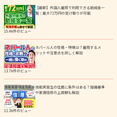
【最新】外国人雇用で利用できる助成金一
覧｜最大72万円の受け取りが可能
15.4k件のビュー
ネパール人の性格・特徴は？雇用するメ
リットや注意点を詳しく解説
13.7k件のビュー
技能実習生の住居に条件はある？設備基準
や家賃控除の上限額も解説
11.3k件のビュー