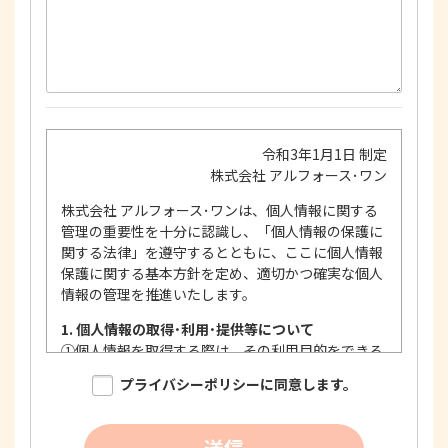
令和3年1月1日 制定
株式会社 アルフォース･ワン
株式会社 アルフォース･ワンは、個人情報に関する
管理の重要性を十分に認識し、「個人情報の保護に
関する法律」を遵守するとともに、ここに個人情報
保護に関する基本方針を定め、適切かつ確実な個人
情報の管理を推進いたします。
1. 個人情報の取得･利用･提供等について
①
個人情報を取得する際は、その利用目的をできる
限り明確に特定し、その目的達成に必要な限度に
プライバシーポリシーに同意します。
おいて適法かつ公正な手段を用い、同意を得て取
得します。
②
個人情報を利用する際は、本人に明示、通知、ま
送信