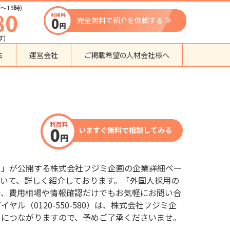
〜19時)
80
完全無料で紹介を依頼する ≫
す)
法
運営会社
ご掲載希望の人材会社様へ
団体種別から探す
監理支援機関
登録支援機関
いますぐ無料で相談してみる
外国人紹介会社
外国人派遣会社
行政書士事務所
口」が公開する株式会社フジミ企画の企業詳細ペー
送り出し機関
いて、詳しく紹介しております。「外国人採用の
で、費用相場や情報確認だけでもお気軽にお問い合
ル（0120-550-580）は、株式会社フジミ企
口につながりますので、予めご了承くださいませ。