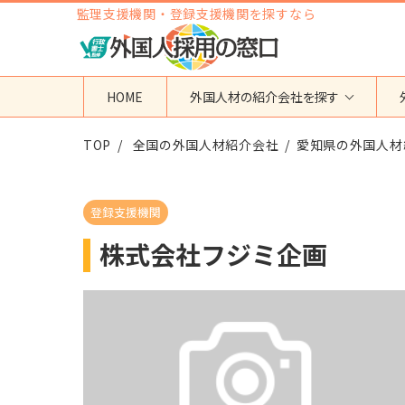
監理支援機関・登録支援機関を探すなら
HOME
外国人材の紹介会社を探す
TOP
地域から検索する
全国の外国人材紹介会社
国籍から検索する
愛知県の外国人材
東京都
ベトナム
神奈川県
フィリピン
登録支援機関
埼玉県
インドネシア
株式会社フジミ企画
大阪府
ミャンマー
愛知県
カンボジア
福岡県
インド
その他の地域
タイ
ネパール
中国