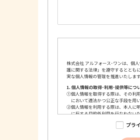
株式会社 アルフォース･ワンは、個
護に関する法律」を遵守するととも
実な個人情報の管理を推進いたしま
1. 個人情報の取得･利用･提供等につ
①
個人情報を取得する際は、その利
において適法かつ公正な手段を用
②
個人情報を利用する際は、本人に
に反する目的外利用を行なわない
③
個人情報を第三者に提供またはそ
プラ
内で、適法にこれを行います。
2. 安全対策の実施について