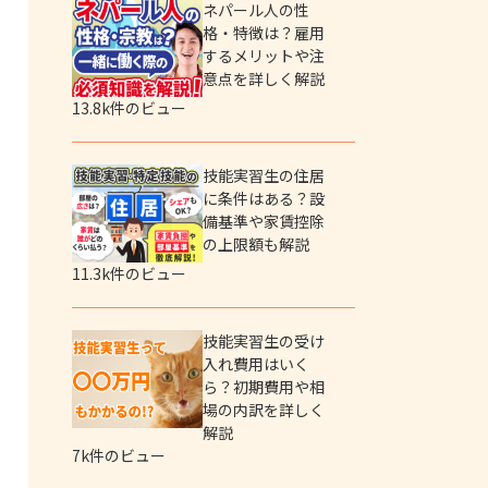
ネパール人の性
格・特徴は？雇用
するメリットや注
意点を詳しく解説
13.8k件のビュー
技能実習生の住居
に条件はある？設
備基準や家賃控除
の上限額も解説
11.3k件のビュー
技能実習生の受け
入れ費用はいく
ら？初期費用や相
場の内訳を詳しく
解説
7k件のビュー