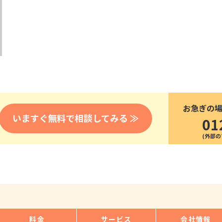
医療
漁業
人事・労務
技能
林業・木材産業
採用サービス・ツール
その他
物流倉庫
資源循環
申請・手続き
リネンサプライ
組織・マネジメント
造船・航空・鉄道
採用市場
通訳・翻訳
IT
お急ぎの
調査・プレスリリース
いますぐ無料で相談してみる ≫
01
営業
お役立ち資料
貿易
講師・教師
その他
販売・接客
料金
サービス
会社情報