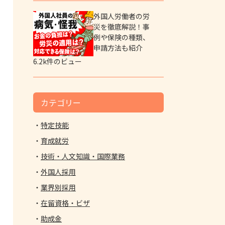
外国人労働者の労
災を徹底解説！事
例や保険の種類、
申請方法も紹介
6.2k件のビュー
カテゴリー
特定技能
育成就労
技術・人文知識・国際業務
外国人採用
業界別採用
在留資格・ビザ
助成金