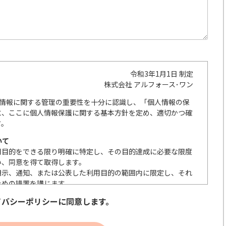
令和3年1月1日 制定
株式会社 アルフォース･ワン
人情報に関する管理の重要性を十分に認識し、「個人情報の保
に、ここに個人情報保護に関する基本方針を定め、適切かつ確
す。
いて
用目的をできる限り明確に特定し、その目的達成に必要な限度
い、同意を得て取得します。
明示、通知、または公表した利用目的の範囲内に限定し、それ
ための措置を講じます。
の取扱いを委託する際は、本人が同意を与えた利用目的の範囲
イバシーポリシーに同意します。