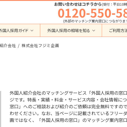
お問い合わせはコチラから
(受付：平日10時
0120-550-5
(外部のマッチング案内窓口につながりま
外国人採用ガイド
外国人採用の相場を知る
ご利用方
特定技能
育成就労外国人の受け入れ相場
紹介会社
在留資格から検索する
株式会社フジミ企画
業界・職種から検索する
育成就労
特定技能外国人の受け入れ相場
育成就労
建設全般
特定技能
製造全般
技術・人文知識・国際業務
技人国・高度人材の受け入れ相場
技術･人文知識･国際業務
介護
外国人採用
永住者･定住者･配偶者
清掃・ビルクリーニング
業界別採用
高度専門職
運送・ドライバー
外国人紹介会社のマッチングサービス「外国人採用の窓
留学
自動車整備
ジです。特長・実績・料金・サービス内容・会社情報につ
在留資格・ビザ
インターンシップ
窓口」へのご相談および紹介のご依頼は完全無料ですの
宿泊
助成金
わせください。なお、当ページに記載されているフリーダイヤ
特定活動
外食
画ではなく、「外国人採用の窓口」のマッチング案内窓
介護
農業
教育・研修