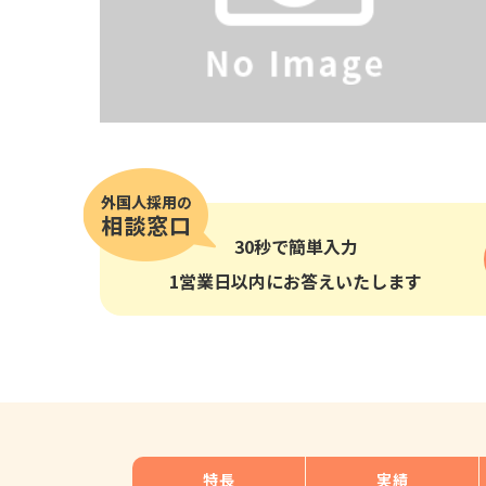
その他の国籍
30秒
で簡単入力
1営業日以内にお答えいたします
特長
実績