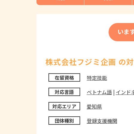
いま
株式会社フジミ企画 の
特定技能
在留資格
ベトナム語
|
インド
対応言語
愛知県
対応エリア
登録支援機関
団体種別