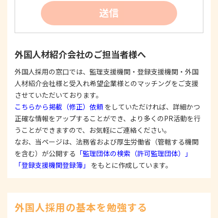
②
個人情報を利用する際は、本人に明示、通知、ま
送信
たは公表した利用目的の範囲内に限定し、それに
反する目的外利用を行なわないための措置を講じ
ます。
③
個人情報を第三者に提供またはその取扱いを委託
外国人材紹介会社のご担当者様へ
する際は、本人が同意を与えた利用目的の範囲内
で、適法にこれを行います。
外国人採用の窓口では、監理支援機関・登録支援機関・外国
人材紹介会社様と受入れ希望企業様とのマッチングをご支援
2. 安全対策の実施について
個人情報の正確性およびその利用の安全性を確保す
させていただいております。
るため、情報セキュリティ対策を始めとする安全措
こちらから掲載（修正）依頼
をしていただければ、詳細かつ
置を構築し、個人情報への不正アクセス、個人情報
正確な情報をアップすることができ、より多くのPR活動を行
の漏洩、滅失または毀損等の的確な防止とセキュリ
うことができますので、お気軽にご連絡ください。
ティの是正に努めます。
なお、当ページは、法務省および厚生労働省（管轄する機関
3. 苦情および相談等に対する適正な対応について
を含む）が公開する
「監理団体の検索（許可監理団体）」
本人からの苦情および相談があった場合には、適切
「登録支援機関登録簿」
をもとに作成しています。
かつ迅速に対応いたします。また、個人情報を提供
された本人の権利を尊重し、本人から自己情報の開
示、訂正、削除、または利用もしくは提供の停止等
を求められたときは、適法かつ遅滞なく応じます。
外国人採用の基本を勉強する