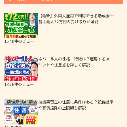
【最新】外国人雇用で利用できる助成金一
覧｜最大72万円の受け取りが可能
15.4k件のビュー
ネパール人の性格・特徴は？雇用するメ
リットや注意点を詳しく解説
13.7k件のビュー
技能実習生の住居に条件はある？設備基準
や家賃控除の上限額も解説