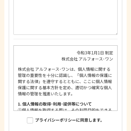
令和3年1月1日 制定
株式会社 アルフォース･ワン
株式会社 アルフォース･ワンは、個人情報に関する
管理の重要性を十分に認識し、「個人情報の保護に
関する法律」を遵守するとともに、ここに個人情報
保護に関する基本方針を定め、適切かつ確実な個人
情報の管理を推進いたします。
1. 個人情報の取得･利用･提供等について
①
個人情報を取得する際は、その利用目的をできる
限り明確に特定し、その目的達成に必要な限度に
プライバシーポリシーに同意します。
おいて適法かつ公正な手段を用い、同意を得て取
得します。