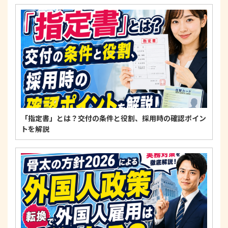
4. 法令・指針・規範の遵守について
適正な個人情報保護の実現のため、個人情報の取扱
いに関する法令、国が定める指針およびその他の規
範を遵守します。
個人情報に関するお問い合わせ窓口
〒125-0061
東京都葛飾区亀有3-21-11 藍ビル202
TEL：
0120-550-580
株式会社 アルフォース･ワン 個人情報保護担当
「指定書」とは？交付の条件と役割、採用時の確認ポイン
トを解説