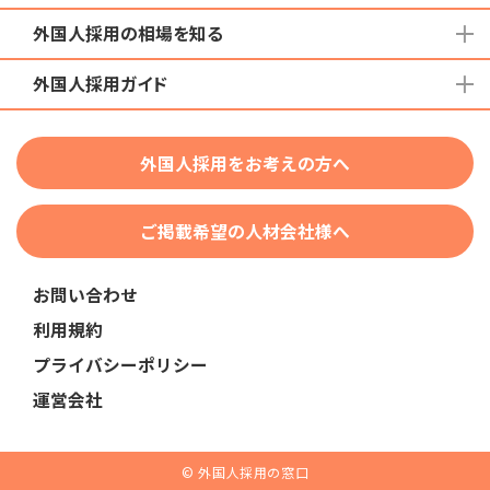
外国人採用の相場を知る
地域から検索する
国籍から検索する
外国人採用ガイド
育成就労外国人の受け入れ相場
在留資格から検索する
特定技能外国人の受け入れ相場
特定技能
団体種別から探す
技人国・高度人材の受け入れ相場
外国人採用をお考えの方へ
育成就労
業界・職種から検索する
技術・人文知識・国際業務
ご掲載希望の人材会社様へ
外国人採用
業界別採用
お問い合わせ
在留資格・ビザ
利用規約
助成金
プライバシーポリシー
教育・研修
運営会社
人事・労務
採用サービス・ツール
© 外国人採用の窓口
申請・手続き