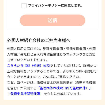
限り明確に特定し、その目的達成に必要な限度に
プライバシーポリシーに同意します。
おいて適法かつ公正な手段を用い、同意を得て取
得します。
②
個人情報を利用する際は、本人に明示、通知、ま
送信
たは公表した利用目的の範囲内に限定し、それに
反する目的外利用を行なわないための措置を講じ
ます。
③
個人情報を第三者に提供またはその取扱いを委託
外国人材紹介会社のご担当者様へ
する際は、本人が同意を与えた利用目的の範囲内
で、適法にこれを行います。
外国人採用の窓口では、監理支援機関・登録支援機関・外国
人材紹介会社様と受入れ希望企業様とのマッチングをご支援
2. 安全対策の実施について
個人情報の正確性およびその利用の安全性を確保す
させていただいております。
るため、情報セキュリティ対策を始めとする安全措
こちらから掲載（修正）依頼
をしていただければ、詳細かつ
置を構築し、個人情報への不正アクセス、個人情報
正確な情報をアップすることができ、より多くのPR活動を行
の漏洩、滅失または毀損等の的確な防止とセキュリ
うことができますので、お気軽にご連絡ください。
ティの是正に努めます。
なお、当ページは、法務省および厚生労働省（管轄する機関
3. 苦情および相談等に対する適正な対応について
を含む）が公開する
「監理団体の検索（許可監理団体）」
本人からの苦情および相談があった場合には、適切
「登録支援機関登録簿」
をもとに作成しています。
かつ迅速に対応いたします。また、個人情報を提供
された本人の権利を尊重し、本人から自己情報の開