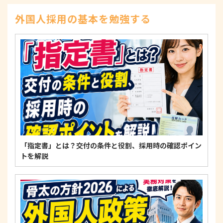
示、訂正、削除、または利用もしくは提供の停止等
を求められたときは、適法かつ遅滞なく応じます。
外国人採用の基本を勉強する
4. 法令・指針・規範の遵守について
適正な個人情報保護の実現のため、個人情報の取扱
いに関する法令、国が定める指針およびその他の規
範を遵守します。
個人情報に関するお問い合わせ窓口
〒125-0061
東京都葛飾区亀有3-21-11 藍ビル202
TEL：
0120-550-580
株式会社 アルフォース･ワン 個人情報保護担当
「指定書」とは？交付の条件と役割、採用時の確認ポイン
トを解説