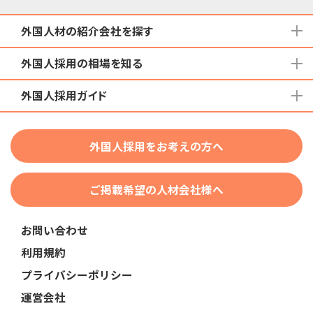
外国人材の紹介会社を探す
外国人採用の相場を知る
地域から検索する
国籍から検索する
外国人採用ガイド
育成就労外国人の受け入れ相場
在留資格から検索する
特定技能外国人の受け入れ相場
特定技能
団体種別から探す
技人国・高度人材の受け入れ相場
外国人採用をお考えの方へ
育成就労
業界・職種から検索する
技術・人文知識・国際業務
ご掲載希望の人材会社様へ
外国人採用
業界別採用
お問い合わせ
在留資格・ビザ
利用規約
助成金
プライバシーポリシー
教育・研修
運営会社
人事・労務