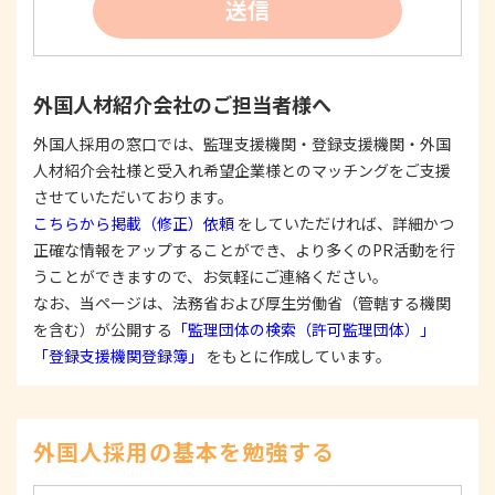
送信
たは公表した利用目的の範囲内に限定し、それに
反する目的外利用を行なわないための措置を講じ
ます。
③
個人情報を第三者に提供またはその取扱いを委託
外国人材紹介会社のご担当者様へ
する際は、本人が同意を与えた利用目的の範囲内
で、適法にこれを行います。
外国人採用の窓口では、監理支援機関・登録支援機関・外国
人材紹介会社様と受入れ希望企業様とのマッチングをご支援
2. 安全対策の実施について
個人情報の正確性およびその利用の安全性を確保す
させていただいております。
るため、情報セキュリティ対策を始めとする安全措
こちらから掲載（修正）依頼
をしていただければ、詳細かつ
置を構築し、個人情報への不正アクセス、個人情報
正確な情報をアップすることができ、より多くのPR活動を行
の漏洩、滅失または毀損等の的確な防止とセキュリ
うことができますので、お気軽にご連絡ください。
ティの是正に努めます。
なお、当ページは、法務省および厚生労働省（管轄する機関
3. 苦情および相談等に対する適正な対応について
を含む）が公開する
「監理団体の検索（許可監理団体）」
本人からの苦情および相談があった場合には、適切
「登録支援機関登録簿」
をもとに作成しています。
かつ迅速に対応いたします。また、個人情報を提供
された本人の権利を尊重し、本人から自己情報の開
示、訂正、削除、または利用もしくは提供の停止等
を求められたときは、適法かつ遅滞なく応じます。
外国人採用の基本を勉強する
4. 法令・指針・規範の遵守について