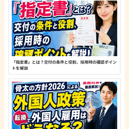
適正な個人情報保護の実現のため、個人情報の取扱
いに関する法令、国が定める指針およびその他の規
範を遵守します。
個人情報に関するお問い合わせ窓口
〒125-0061
東京都葛飾区亀有3-21-11 藍ビル202
TEL：
0120-550-580
株式会社 アルフォース･ワン 個人情報保護担当
「指定書」とは？交付の条件と役割、採用時の確認ポイン
トを解説