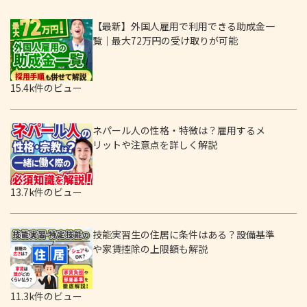
【最新】外国人雇用で利用できる助成金一
覧｜最大72万円の受け取りが可能
15.4k件のビュー
ネパール人の性格・特徴は？雇用するメ
リットや注意点を詳しく解説
13.7k件のビュー
技能実習生の住居に条件はある？設備基準
や家賃控除の上限額も解説
11.3k件のビュー