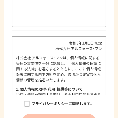
令和3年1月1日 制定
株式会社 アルフォース･ワン
株式会社 アルフォース･ワンは、個人情報に関する
管理の重要性を十分に認識し、「個人情報の保護に
関する法律」を遵守するとともに、ここに個人情報
保護に関する基本方針を定め、適切かつ確実な個人
情報の管理を推進いたします。
1. 個人情報の取得･利用･提供等について
①
個人情報を取得する際は、その利用目的をできる
限り明確に特定し、その目的達成に必要な限度に
プライバシーポリシーに同意します。
おいて適法かつ公正な手段を用い、同意を得て取
得します。
②
個人情報を利用する際は、本人に明示、通知、ま