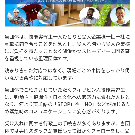
当団体は、
技能実習生一人ひとりと受入企業様一社一社に
真摯に向き合うこと
を理念とし、
受入れ時から受入企業様
にご負担を持たすことなく潤滑かつスピー
ディーに回る事
を重視している監理団体です。
決まりきった対応ではなく、現場ごとの事情をしっかり伺
いながら柔
軟に対応しています。
当団体でご紹介させていただくフィリピン人技能実習生
は、勤勉さ・
協調性・日本文化への適応力に優れた人材と
なり、
何より英単語の「STOP」や「NO」
などが通じるた
め緊急時のコミュニケーションに安心感があります
。
受け入れに関する行政上の手続きが多くありますが、
当団
体では専門スタッフが責任もって細かくフォローをし、受