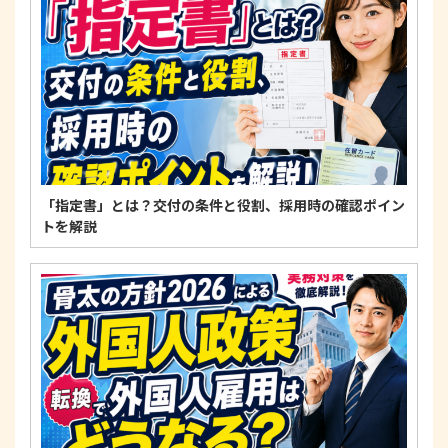
適正な個人情報保護の実現のため、個人情報の取扱
いに関する法令、国が定める指針およびその他の規
範を遵守します。
個人情報に関するお問い合わせ窓口
〒125-0061
東京都葛飾区亀有3-21-11 藍ビル202
TEL：
0120-550-580
株式会社 アルフォース･ワン 個人情報保護担当
「指定書」とは？交付の条件と役割、採用時の確認ポイン
トを解説