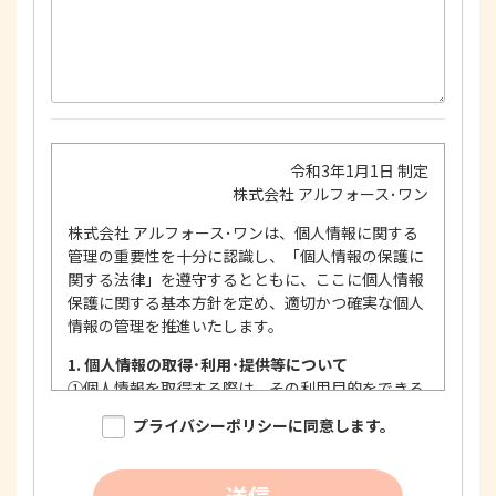
令和3年1月1日 制定
株式会社 アルフォース･ワン
株式会社 アルフォース･ワンは、個人情報に関する
管理の重要性を十分に認識し、「個人情報の保護に
関する法律」を遵守するとともに、ここに個人情報
保護に関する基本方針を定め、適切かつ確実な個人
情報の管理を推進いたします。
1. 個人情報の取得･利用･提供等について
①
個人情報を取得する際は、その利用目的をできる
限り明確に特定し、その目的達成に必要な限度に
プライバシーポリシーに同意します。
おいて適法かつ公正な手段を用い、同意を得て取
得します。
②
個人情報を利用する際は、本人に明示、通知、ま
送信