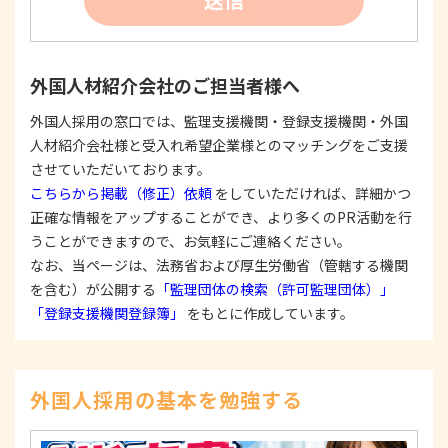
たは公表した利用目的の範囲内に限定し、それに
反する目的外利用を行なわないための措置を講じ
ます。
③
個人情報を第三者に提供またはその取扱いを委託
外国人材紹介会社のご担当者様へ
する際は、本人が同意を与えた利用目的の範囲内
で、適法にこれを行います。
外国人採用の窓口では、監理支援機関・登録支援機関・外国
人材紹介会社様と受入れ希望企業様とのマッチングをご支援
2. 安全対策の実施について
個人情報の正確性およびその利用の安全性を確保す
させていただいております。
るため、情報セキュリティ対策を始めとする安全措
こちらから掲載（修正）依頼
をしていただければ、詳細かつ
置を構築し、個人情報への不正アクセス、個人情報
正確な情報をアップすることができ、より多くのPR活動を行
の漏洩、滅失または毀損等の的確な防止とセキュリ
うことができますので、お気軽にご連絡ください。
ティの是正に努めます。
なお、当ページは、法務省および厚生労働省（管轄する機関
3. 苦情および相談等に対する適正な対応について
を含む）が公開する
「監理団体の検索（許可監理団体）」
本人からの苦情および相談があった場合には、適切
「登録支援機関登録簿」
をもとに作成しています。
かつ迅速に対応いたします。また、個人情報を提供
された本人の権利を尊重し、本人から自己情報の開
示、訂正、削除、または利用もしくは提供の停止等
を求められたときは、適法かつ遅滞なく応じます。
外国人採用の基本を勉強する
4. 法令・指針・規範の遵守について