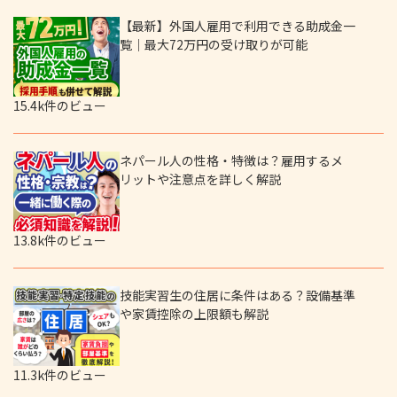
【最新】外国人雇用で利用できる助成金一
覧｜最大72万円の受け取りが可能
15.4k件のビュー
ネパール人の性格・特徴は？雇用するメ
リットや注意点を詳しく解説
13.8k件のビュー
技能実習生の住居に条件はある？設備基準
や家賃控除の上限額も解説
11.3k件のビュー