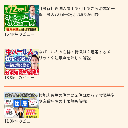
【最新】外国人雇用で利用できる助成金一
覧｜最大72万円の受け取りが可能
15.4k件のビュー
ネパール人の性格・特徴は？雇用するメ
リットや注意点を詳しく解説
13.8k件のビュー
技能実習生の住居に条件はある？設備基準
や家賃控除の上限額も解説
11.3k件のビュー