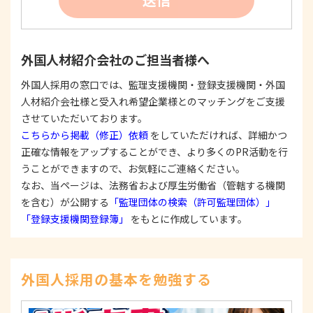
たは公表した利用目的の範囲内に限定し、それに
反する目的外利用を行なわないための措置を講じ
ます。
③
個人情報を第三者に提供またはその取扱いを委託
外国人材紹介会社のご担当者様へ
する際は、本人が同意を与えた利用目的の範囲内
で、適法にこれを行います。
外国人採用の窓口では、監理支援機関・登録支援機関・外国
人材紹介会社様と受入れ希望企業様とのマッチングをご支援
2. 安全対策の実施について
個人情報の正確性およびその利用の安全性を確保す
させていただいております。
るため、情報セキュリティ対策を始めとする安全措
こちらから掲載（修正）依頼
をしていただければ、詳細かつ
置を構築し、個人情報への不正アクセス、個人情報
正確な情報をアップすることができ、より多くのPR活動を行
の漏洩、滅失または毀損等の的確な防止とセキュリ
うことができますので、お気軽にご連絡ください。
ティの是正に努めます。
なお、当ページは、法務省および厚生労働省（管轄する機関
3. 苦情および相談等に対する適正な対応について
を含む）が公開する
「監理団体の検索（許可監理団体）」
本人からの苦情および相談があった場合には、適切
「登録支援機関登録簿」
をもとに作成しています。
かつ迅速に対応いたします。また、個人情報を提供
された本人の権利を尊重し、本人から自己情報の開
示、訂正、削除、または利用もしくは提供の停止等
を求められたときは、適法かつ遅滞なく応じます。
外国人採用の基本を勉強する
4. 法令・指針・規範の遵守について