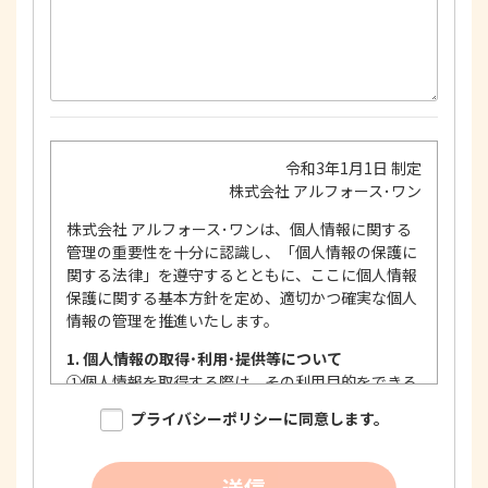
令和3年1月1日 制定
株式会社 アルフォース･ワン
株式会社 アルフォース･ワンは、個人情報に関する
管理の重要性を十分に認識し、「個人情報の保護に
関する法律」を遵守するとともに、ここに個人情報
保護に関する基本方針を定め、適切かつ確実な個人
情報の管理を推進いたします。
1. 個人情報の取得･利用･提供等について
①
個人情報を取得する際は、その利用目的をできる
限り明確に特定し、その目的達成に必要な限度に
プライバシーポリシーに同意します。
おいて適法かつ公正な手段を用い、同意を得て取
得します。
②
個人情報を利用する際は、本人に明示、通知、ま
送信