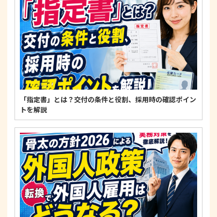
適正な個人情報保護の実現のため、個人情報の取扱
いに関する法令、国が定める指針およびその他の規
範を遵守します。
個人情報に関するお問い合わせ窓口
〒125-0061
東京都葛飾区亀有3-21-11 藍ビル202
TEL：
0120-550-580
株式会社 アルフォース･ワン 個人情報保護担当
「指定書」とは？交付の条件と役割、採用時の確認ポイン
トを解説