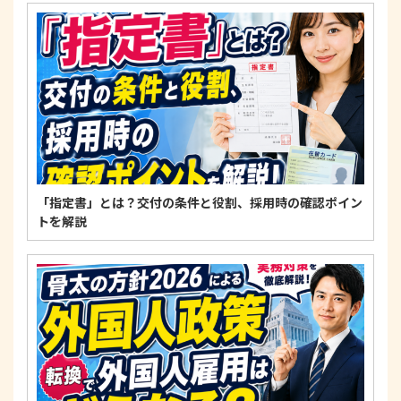
4. 法令・指針・規範の遵守について
適正な個人情報保護の実現のため、個人情報の取扱
いに関する法令、国が定める指針およびその他の規
範を遵守します。
個人情報に関するお問い合わせ窓口
〒125-0061
東京都葛飾区亀有3-21-11 藍ビル202
TEL：
0120-550-580
株式会社 アルフォース･ワン 個人情報保護担当
「指定書」とは？交付の条件と役割、採用時の確認ポイン
トを解説