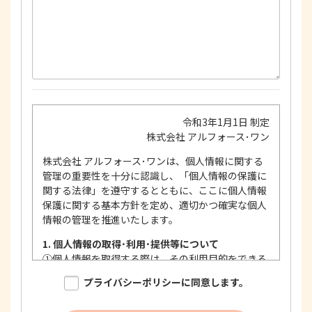
令和3年1月1日 制定
株式会社 アルフォース･ワン
株式会社 アルフォース･ワンは、個人情報に関する
管理の重要性を十分に認識し、「個人情報の保護に
関する法律」を遵守するとともに、ここに個人情報
保護に関する基本方針を定め、適切かつ確実な個人
情報の管理を推進いたします。
1. 個人情報の取得･利用･提供等について
①
個人情報を取得する際は、その利用目的をできる
限り明確に特定し、その目的達成に必要な限度に
プライバシーポリシーに同意します。
おいて適法かつ公正な手段を用い、同意を得て取
得します。