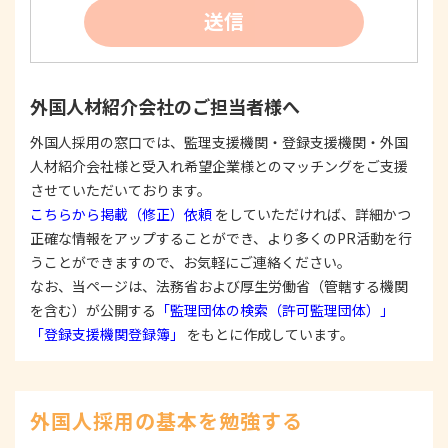
②
個人情報を利用する際は、本人に明示、通知、ま
送信
たは公表した利用目的の範囲内に限定し、それに
反する目的外利用を行なわないための措置を講じ
ます。
③
個人情報を第三者に提供またはその取扱いを委託
外国人材紹介会社のご担当者様へ
する際は、本人が同意を与えた利用目的の範囲内
で、適法にこれを行います。
外国人採用の窓口では、監理支援機関・登録支援機関・外国
人材紹介会社様と受入れ希望企業様とのマッチングをご支援
2. 安全対策の実施について
個人情報の正確性およびその利用の安全性を確保す
させていただいております。
るため、情報セキュリティ対策を始めとする安全措
こちらから掲載（修正）依頼
をしていただければ、詳細かつ
置を構築し、個人情報への不正アクセス、個人情報
正確な情報をアップすることができ、より多くのPR活動を行
の漏洩、滅失または毀損等の的確な防止とセキュリ
うことができますので、お気軽にご連絡ください。
ティの是正に努めます。
なお、当ページは、法務省および厚生労働省（管轄する機関
3. 苦情および相談等に対する適正な対応について
を含む）が公開する
「監理団体の検索（許可監理団体）」
本人からの苦情および相談があった場合には、適切
「登録支援機関登録簿」
をもとに作成しています。
かつ迅速に対応いたします。また、個人情報を提供
された本人の権利を尊重し、本人から自己情報の開
示、訂正、削除、または利用もしくは提供の停止等
を求められたときは、適法かつ遅滞なく応じます。
外国人採用の基本を勉強する