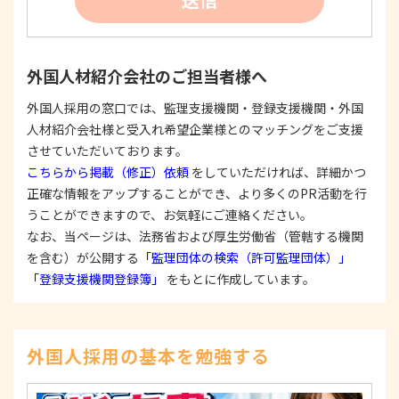
たは公表した利用目的の範囲内に限定し、それに
反する目的外利用を行なわないための措置を講じ
ます。
③
個人情報を第三者に提供またはその取扱いを委託
外国人材紹介会社のご担当者様へ
する際は、本人が同意を与えた利用目的の範囲内
で、適法にこれを行います。
外国人採用の窓口では、監理支援機関・登録支援機関・外国
人材紹介会社様と受入れ希望企業様とのマッチングをご支援
2. 安全対策の実施について
個人情報の正確性およびその利用の安全性を確保す
させていただいております。
るため、情報セキュリティ対策を始めとする安全措
こちらから掲載（修正）依頼
をしていただければ、詳細かつ
置を構築し、個人情報への不正アクセス、個人情報
正確な情報をアップすることができ、より多くのPR活動を行
の漏洩、滅失または毀損等の的確な防止とセキュリ
うことができますので、お気軽にご連絡ください。
ティの是正に努めます。
なお、当ページは、法務省および厚生労働省（管轄する機関
3. 苦情および相談等に対する適正な対応について
を含む）が公開する
「監理団体の検索（許可監理団体）」
本人からの苦情および相談があった場合には、適切
「登録支援機関登録簿」
をもとに作成しています。
かつ迅速に対応いたします。また、個人情報を提供
された本人の権利を尊重し、本人から自己情報の開
示、訂正、削除、または利用もしくは提供の停止等
を求められたときは、適法かつ遅滞なく応じます。
外国人採用の基本を勉強する
4. 法令・指針・規範の遵守について