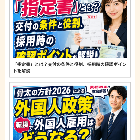
適正な個人情報保護の実現のため、個人情報の取扱
いに関する法令、国が定める指針およびその他の規
範を遵守します。
個人情報に関するお問い合わせ窓口
〒125-0061
東京都葛飾区亀有3-21-11 藍ビル202
TEL：
0120-550-580
株式会社 アルフォース･ワン 個人情報保護担当
「指定書」とは？交付の条件と役割、採用時の確認ポイン
トを解説