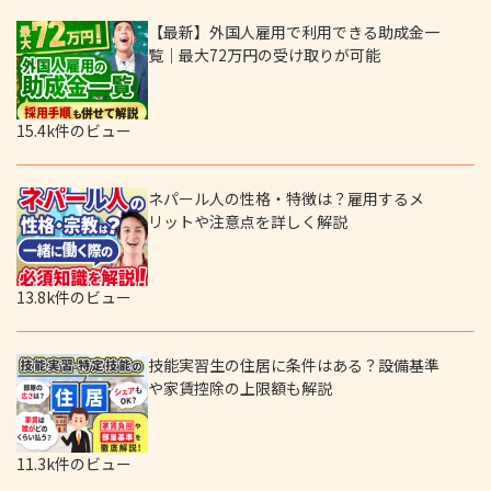
【最新】外国人雇用で利用できる助成金一
覧｜最大72万円の受け取りが可能
15.4k件のビュー
ネパール人の性格・特徴は？雇用するメ
リットや注意点を詳しく解説
13.8k件のビュー
技能実習生の住居に条件はある？設備基準
や家賃控除の上限額も解説
11.3k件のビュー