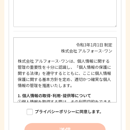
令和3年1月1日 制定
株式会社 アルフォース･ワン
株式会社 アルフォース･ワンは、個人情報に関する
管理の重要性を十分に認識し、「個人情報の保護に
関する法律」を遵守するとともに、ここに個人情報
保護に関する基本方針を定め、適切かつ確実な個人
情報の管理を推進いたします。
1. 個人情報の取得･利用･提供等について
①
個人情報を取得する際は、その利用目的をできる
限り明確に特定し、その目的達成に必要な限度に
プライバシーポリシーに同意します。
おいて適法かつ公正な手段を用い、同意を得て取
得します。
②
個人情報を利用する際は、本人に明示、通知、ま
送信