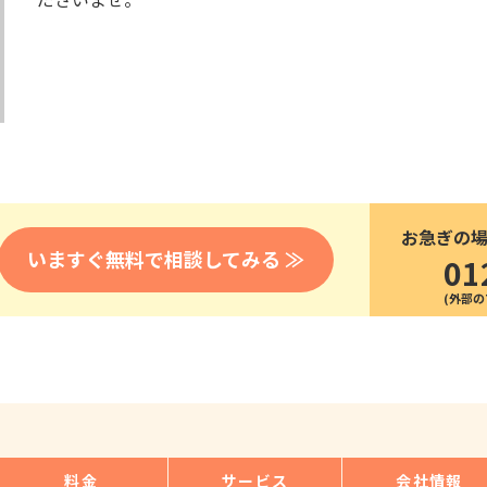
医療
漁業
人事・労務
技能
林業・木材産業
採用サービス・ツール
その他
物流倉庫
資源循環
申請・手続き
リネンサプライ
組織・マネジメント
造船・航空・鉄道
採用市場
通訳・翻訳
IT
お急ぎの
調査・プレスリリース
いますぐ無料で相談してみる ≫
01
営業
お役立ち資料
貿易
講師・教師
その他
販売・接客
料金
サービス
会社情報