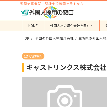
監理支援機関・登録支援機関を探すなら
HOME
外国人材の紹介会社を探す
TOP
地域から検索する
全国の外国人材紹介会社
国籍から検索する
滋賀県の外国人材
東京都
ベトナム
神奈川県
フィリピン
登録支援機関
埼玉県
インドネシア
キャストリンクス株式会社
大阪府
ミャンマー
愛知県
カンボジア
福岡県
インド
その他の地域
タイ
ネパール
中国