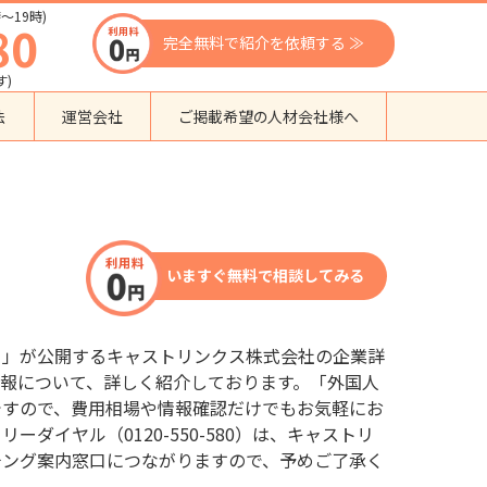
〜19時)
80
完全無料で紹介を依頼する ≫
す)
法
運営会社
ご掲載希望の人材会社様へ
団体種別から探す
監理支援機関
登録支援機関
いますぐ無料で相談してみる
外国人紹介会社
外国人派遣会社
行政書士事務所
口」が公開するキャストリンクス株式会社の企業詳
送り出し機関
報について、詳しく紹介しております。「外国人
ですので、費用相場や情報確認だけでもお気軽にお
ダイヤル（0120-550-580）は、キャストリ
チング案内窓口につながりますので、予めご了承く