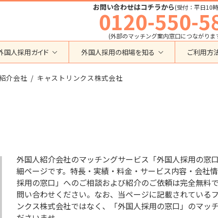
お問い合わせはコチラから
(受付：平日10時
0120-550-5
(外部のマッチング案内窓口につながりま
外国人採用ガイド
外国人採用の相場を知る
ご利用方
特定技能
育成就労外国人の受け入れ相場
紹介会社
在留資格から検索する
キャストリンクス株式会社
業界・職種から検索する
育成就労
特定技能外国人の受け入れ相場
育成就労
建設全般
特定技能
製造全般
技術・人文知識・国際業務
技人国・高度人材の受け入れ相場
技術･人文知識･国際業務
介護
外国人採用
永住者･定住者･配偶者
清掃・ビルクリーニング
業界別採用
高度専門職
運送・ドライバー
外国人紹介会社のマッチングサービス「外国人採用の窓
留学
自動車整備
細ページです。特長・実績・料金・サービス内容・会社情
在留資格・ビザ
インターンシップ
採用の窓口」へのご相談および紹介のご依頼は完全無料
宿泊
助成金
問い合わせください。なお、当ページに記載されているフリー
特定活動
外食
ンクス株式会社ではなく、「外国人採用の窓口」のマッ
介護
農業
教育・研修
ださいませ。