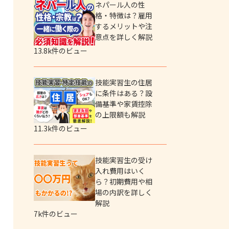
ネパール人の性
格・特徴は？雇用
するメリットや注
意点を詳しく解説
13.8k件のビュー
技能実習生の住居
に条件はある？設
備基準や家賃控除
の上限額も解説
11.3k件のビュー
技能実習生の受け
入れ費用はいく
ら？初期費用や相
場の内訳を詳しく
解説
7k件のビュー