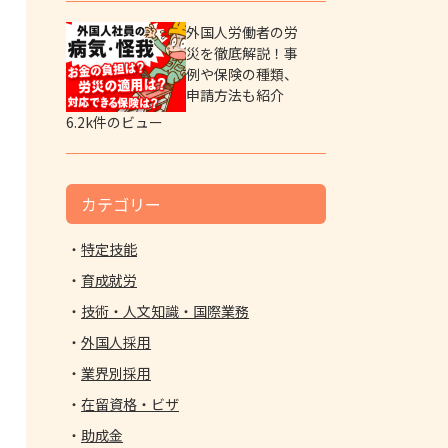
外国人労働者の労
災を徹底解説！事
例や保険の種類、
申請方法も紹介
6.2k件のビュー
カテゴリー
特定技能
育成就労
技術・人文知識・国際業務
外国人採用
業界別採用
在留資格・ビザ
助成金