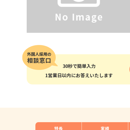
その他の国籍
30秒
で簡単入力
1営業日以内にお答えいたします
特長
実績