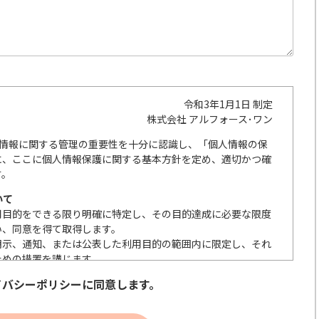
令和3年1月1日 制定
株式会社 アルフォース･ワン
人情報に関する管理の重要性を十分に認識し、「個人情報の保
に、ここに個人情報保護に関する基本方針を定め、適切かつ確
す。
いて
用目的をできる限り明確に特定し、その目的達成に必要な限度
い、同意を得て取得します。
明示、通知、または公表した利用目的の範囲内に限定し、それ
ための措置を講じます。
の取扱いを委託する際は、本人が同意を与えた利用目的の範囲
イバシーポリシーに同意します。