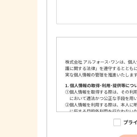
株式会社 アルフォース･ワンは、個
護に関する法律」を遵守するととも
実な個人情報の管理を推進いたしま
1. 個人情報の取得･利用･提供等につ
①
個人情報を取得する際は、その利
において適法かつ公正な手段を用
②
個人情報を利用する際は、本人に
に反する目的外利用を行なわない
③
個人情報を第三者に提供またはそ
プラ
内で、適法にこれを行います。
2. 安全対策の実施について