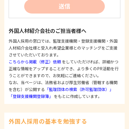
②
個人情報を利用する際は、本人に明示、通知、ま
送信
たは公表した利用目的の範囲内に限定し、それに
反する目的外利用を行なわないための措置を講じ
ます。
③
個人情報を第三者に提供またはその取扱いを委託
外国人材紹介会社のご担当者様へ
する際は、本人が同意を与えた利用目的の範囲内
で、適法にこれを行います。
外国人採用の窓口では、監理支援機関・登録支援機関・外国
人材紹介会社様と受入れ希望企業様とのマッチングをご支援
2. 安全対策の実施について
個人情報の正確性およびその利用の安全性を確保す
させていただいております。
るため、情報セキュリティ対策を始めとする安全措
こちらから掲載（修正）依頼
をしていただければ、詳細かつ
置を構築し、個人情報への不正アクセス、個人情報
正確な情報をアップすることができ、より多くのPR活動を行
の漏洩、滅失または毀損等の的確な防止とセキュリ
うことができますので、お気軽にご連絡ください。
ティの是正に努めます。
なお、当ページは、法務省および厚生労働省（管轄する機関
3. 苦情および相談等に対する適正な対応について
を含む）が公開する
「監理団体の検索（許可監理団体）」
本人からの苦情および相談があった場合には、適切
「登録支援機関登録簿」
をもとに作成しています。
かつ迅速に対応いたします。また、個人情報を提供
された本人の権利を尊重し、本人から自己情報の開
示、訂正、削除、または利用もしくは提供の停止等
を求められたときは、適法かつ遅滞なく応じます。
外国人採用の基本を勉強する