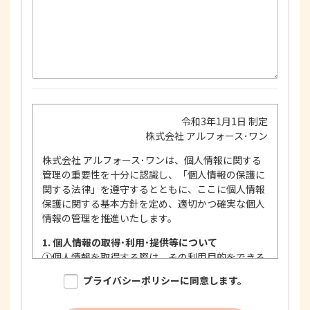
令和3年1月1日 制定
株式会社 アルフォース･ワン
株式会社 アルフォース･ワンは、個人情報に関する
管理の重要性を十分に認識し、「個人情報の保護に
関する法律」を遵守するとともに、ここに個人情報
保護に関する基本方針を定め、適切かつ確実な個人
情報の管理を推進いたします。
1. 個人情報の取得･利用･提供等について
①
個人情報を取得する際は、その利用目的をできる
限り明確に特定し、その目的達成に必要な限度に
プライバシーポリシーに同意します。
おいて適法かつ公正な手段を用い、同意を得て取
得します。