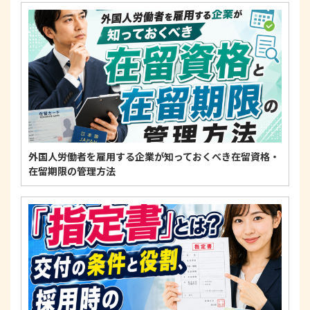
4. 法令・指針・規範の遵守について
適正な個人情報保護の実現のため、個人情報の取扱
いに関する法令、国が定める指針およびその他の規
範を遵守します。
個人情報に関するお問い合わせ窓口
〒125-0061
東京都葛飾区亀有3-21-11 藍ビル202
TEL：
0120-550-580
株式会社 アルフォース･ワン 個人情報保護担当
外国人労働者を雇用する企業が知っておくべき在留資格・
在留期限の管理方法