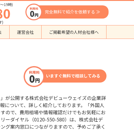
〜19時)
80
完全無料で紹介を依頼する ≫
す)
法
運営会社
ご掲載希望の人材会社様へ
団体種別から探す
監理支援機関
登録支援機関
いますぐ無料で相談してみる
外国人紹介会社
外国人派遣会社
行政書士事務所
口」が公開する株式会社デビューウェイズの企業詳
送り出し機関
報について、詳しく紹介しております。「外国人
ですので、費用相場や情報確認だけでもお気軽にお
ダイヤル（0120-550-580）は、株式会社デ
チング案内窓口につながりますので、予めご了承く