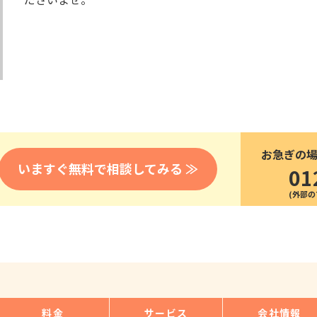
医療
漁業
人事・労務
技能
林業・木材産業
採用サービス・ツール
その他
物流倉庫
資源循環
申請・手続き
リネンサプライ
組織・マネジメント
造船・航空・鉄道
採用市場
通訳・翻訳
IT
お急ぎの
調査・プレスリリース
いますぐ無料で相談してみる ≫
01
営業
お役立ち資料
貿易
講師・教師
その他
販売・接客
料金
サービス
会社情報