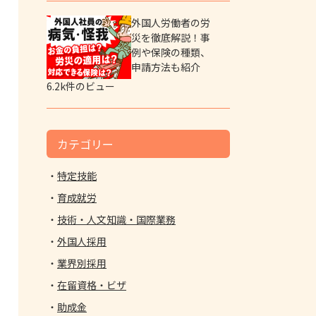
外国人労働者の労
災を徹底解説！事
例や保険の種類、
申請方法も紹介
6.2k件のビュー
カテゴリー
特定技能
育成就労
技術・人文知識・国際業務
外国人採用
業界別採用
在留資格・ビザ
助成金