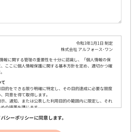
令和3年1月1日 制定
株式会社 アルフォース･ワン
人情報に関する管理の重要性を十分に認識し、「個人情報の保
に、ここに個人情報保護に関する基本方針を定め、適切かつ確
す。
いて
用目的をできる限り明確に特定し、その目的達成に必要な限度
い、同意を得て取得します。
明示、通知、または公表した利用目的の範囲内に限定し、それ
ための措置を講じます。
の取扱いを委託する際は、本人が同意を与えた利用目的の範囲
イバシーポリシーに同意します。