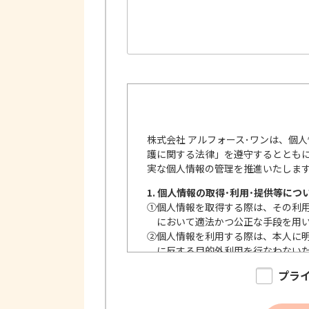
株式会社 アルフォース･ワンは、個
護に関する法律」を遵守するととも
実な個人情報の管理を推進いたしま
1. 個人情報の取得･利用･提供等につ
①
個人情報を取得する際は、その利
において適法かつ公正な手段を用
②
個人情報を利用する際は、本人に
に反する目的外利用を行なわない
③
個人情報を第三者に提供またはそ
プラ
内で、適法にこれを行います。
2. 安全対策の実施について