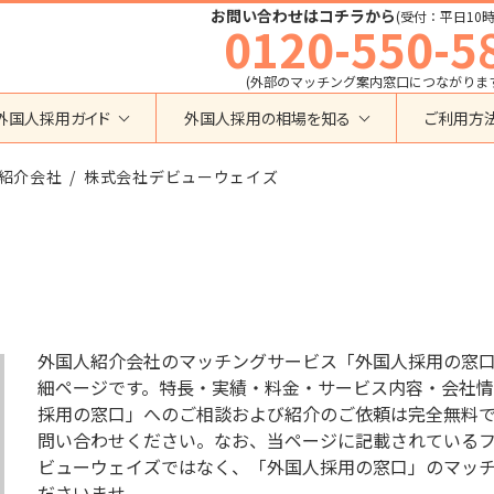
お問い合わせはコチラから
(受付：平日10時
0120-550-5
(外部のマッチング案内窓口につながりま
外国人採用ガイド
外国人採用の相場を知る
ご利用方
特定技能
育成就労外国人の受け入れ相場
紹介会社
在留資格から検索する
株式会社デビューウェイズ
業界・職種から検索する
育成就労
特定技能外国人の受け入れ相場
育成就労
建設全般
特定技能
製造全般
技術・人文知識・国際業務
技人国・高度人材の受け入れ相場
技術･人文知識･国際業務
介護
外国人採用
永住者･定住者･配偶者
清掃・ビルクリーニング
業界別採用
高度専門職
運送・ドライバー
外国人紹介会社のマッチングサービス「外国人採用の窓
留学
自動車整備
細ページです。特長・実績・料金・サービス内容・会社情
在留資格・ビザ
インターンシップ
採用の窓口」へのご相談および紹介のご依頼は完全無料
宿泊
助成金
問い合わせください。なお、当ページに記載されているフリー
特定活動
外食
ビューウェイズではなく、「外国人採用の窓口」のマッ
介護
農業
教育・研修
ださいませ。