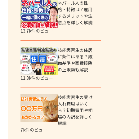
ネパール人の性
格・特徴は？雇用
するメリットや注
意点を詳しく解説
13.7k件のビュー
技能実習生の住居
に条件はある？設
備基準や家賃控除
の上限額も解説
11.3k件のビュー
技能実習生の受け
入れ費用はいく
ら？初期費用や相
場の内訳を詳しく
解説
7k件のビュー