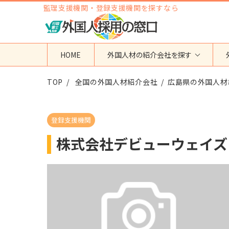
監理支援機関・登録支援機関を探すなら
HOME
外国人材の紹介会社を探す
TOP
地域から検索する
全国の外国人材紹介会社
国籍から検索する
広島県の外国人材
東京都
ベトナム
神奈川県
フィリピン
登録支援機関
埼玉県
インドネシア
株式会社デビューウェイズ
大阪府
ミャンマー
愛知県
カンボジア
福岡県
インド
その他の地域
タイ
ネパール
中国