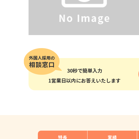
その他の国籍
30秒
で簡単入力
1営業日以内にお答えいたします
特長
実績