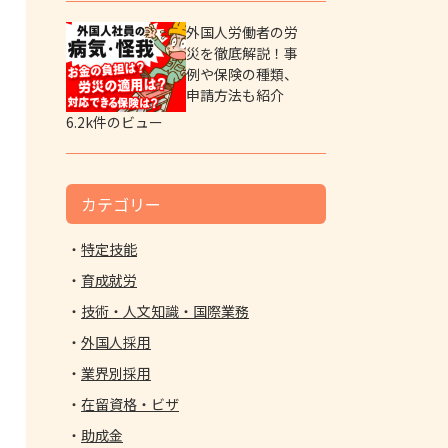
外国人労働者の労
災を徹底解説！事
例や保険の種類、
申請方法も紹介
6.2k件のビュー
カテゴリー
特定技能
育成就労
技術・人文知識・国際業務
外国人採用
業界別採用
在留資格・ビザ
助成金