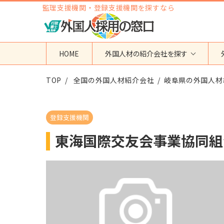
監理支援機関・登録支援機関を探すなら
HOME
外国人材の紹介会社を探す
TOP
地域から検索する
全国の外国人材紹介会社
国籍から検索する
岐阜県の外国人材
東京都
ベトナム
神奈川県
フィリピン
登録支援機関
埼玉県
インドネシア
東海国際交友会事業協同組
大阪府
ミャンマー
愛知県
カンボジア
福岡県
インド
その他の地域
タイ
ネパール
中国