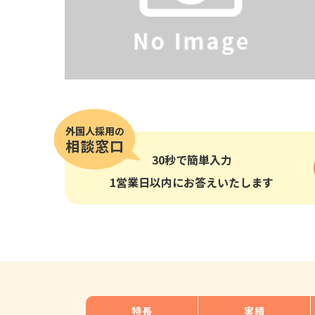
その他の国籍
30秒
で簡単入力
1営業日以内にお答えいたします
特長
実績