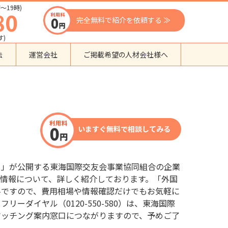
〜19時)
80
完全無料で紹介を依頼する ≫
す)
法
運営会社
ご掲載希望の人材会社様へ
団体種別から探す
監理支援機関
登録支援機関
いますぐ無料で相談してみる
外国人紹介会社
外国人派遣会社
行政書士事務所
口」が公開する東海国際交友会事業協同組合の企業
送り出し機関
情報について、詳しく紹介しております。「外国
料ですので、費用相場や情報確認だけでもお気軽に
ーダイヤル（0120-550-580）は、東海国際
マッチング案内窓口につながりますので、予めご了