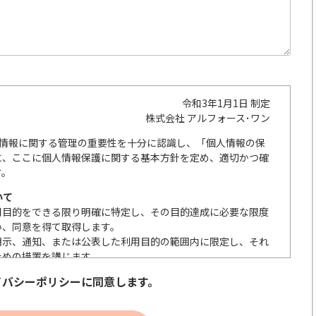
令和3年1月1日 制定
株式会社 アルフォース･ワン
人情報に関する管理の重要性を十分に認識し、「個人情報の保
に、ここに個人情報保護に関する基本方針を定め、適切かつ確
す。
いて
用目的をできる限り明確に特定し、その目的達成に必要な限度
い、同意を得て取得します。
明示、通知、または公表した利用目的の範囲内に限定し、それ
ための措置を講じます。
の取扱いを委託する際は、本人が同意を与えた利用目的の範囲
イバシーポリシーに同意します。