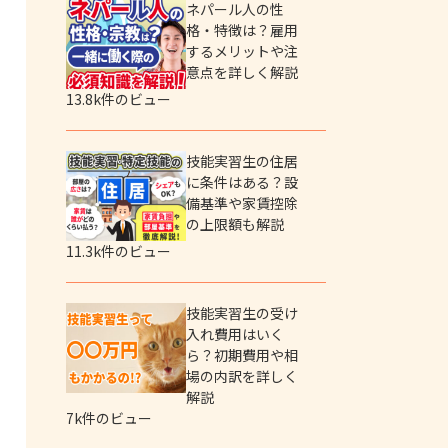
ネパール人の性
格・特徴は？雇用
するメリットや注
意点を詳しく解説
13.8k件のビュー
技能実習生の住居
に条件はある？設
備基準や家賃控除
の上限額も解説
11.3k件のビュー
技能実習生の受け
入れ費用はいく
ら？初期費用や相
場の内訳を詳しく
解説
7k件のビュー