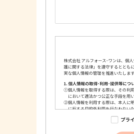
株式会社 アルフォース･ワンは、個
護に関する法律」を遵守するととも
実な個人情報の管理を推進いたしま
1. 個人情報の取得･利用･提供等につ
①
個人情報を取得する際は、その利
において適法かつ公正な手段を用
②
個人情報を利用する際は、本人に
に反する目的外利用を行なわない
③
個人情報を第三者に提供またはそ
プラ
内で、適法にこれを行います。
2. 安全対策の実施について