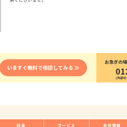
医療
漁業
人事・労務
技能
林業・木材産業
採用サービス・ツール
その他
物流倉庫
資源循環
申請・手続き
リネンサプライ
組織・マネジメント
造船・航空・鉄道
採用市場
通訳・翻訳
IT
お急ぎの
調査・プレスリリース
いますぐ無料で相談してみる ≫
01
営業
お役立ち資料
貿易
講師・教師
その他
販売・接客
料金
サービス
会社情報