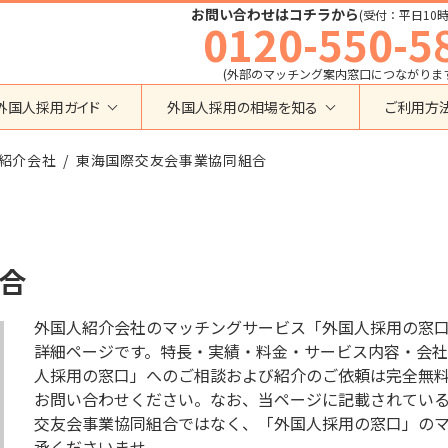
お問い合わせはコチラから
(受付：平日10時
0120-550-5
(外部のマッチング案内窓口につながりま
外国人採用ガイド
外国人採用の相場を知る
ご利用方
特定技能
育成就労外国人の受け入れ相場
紹介会社
在留資格から検索する
東海国際交友会事業協同組合
業界・職種から検索する
育成就労
特定技能外国人の受け入れ相場
育成就労
建設全般
特定技能
製造全般
技術・人文知識・国際業務
技人国・高度人材の受け入れ相場
技術･人文知識･国際業務
介護
合
外国人採用
永住者･定住者･配偶者
清掃・ビルクリーニング
業界別採用
高度専門職
運送・ドライバー
外国人紹介会社のマッチングサービス「外国人採用の窓
留学
自動車整備
詳細ページです。特長・実績・料金・サービス内容・会社
在留資格・ビザ
インターンシップ
人採用の窓口」へのご相談および紹介のご依頼は完全無
宿泊
助成金
お問い合わせください。なお、当ページに記載されているフリ
特定活動
外食
交友会事業協同組合ではなく、「外国人採用の窓口」の
介護
農業
教育・研修
承くださいませ。