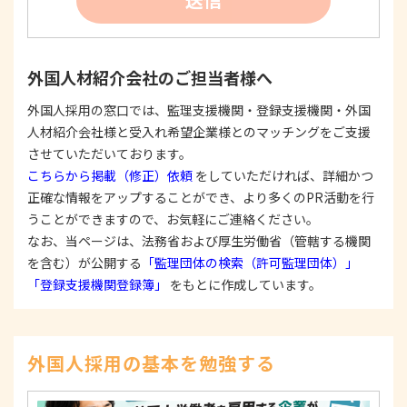
たは公表した利用目的の範囲内に限定し、それに
反する目的外利用を行なわないための措置を講じ
ます。
③
個人情報を第三者に提供またはその取扱いを委託
外国人材紹介会社のご担当者様へ
する際は、本人が同意を与えた利用目的の範囲内
で、適法にこれを行います。
外国人採用の窓口では、監理支援機関・登録支援機関・外国
人材紹介会社様と受入れ希望企業様とのマッチングをご支援
2. 安全対策の実施について
個人情報の正確性およびその利用の安全性を確保す
させていただいております。
るため、情報セキュリティ対策を始めとする安全措
こちらから掲載（修正）依頼
をしていただければ、詳細かつ
置を構築し、個人情報への不正アクセス、個人情報
正確な情報をアップすることができ、より多くのPR活動を行
の漏洩、滅失または毀損等の的確な防止とセキュリ
うことができますので、お気軽にご連絡ください。
ティの是正に努めます。
なお、当ページは、法務省および厚生労働省（管轄する機関
3. 苦情および相談等に対する適正な対応について
を含む）が公開する
「監理団体の検索（許可監理団体）」
本人からの苦情および相談があった場合には、適切
「登録支援機関登録簿」
をもとに作成しています。
かつ迅速に対応いたします。また、個人情報を提供
された本人の権利を尊重し、本人から自己情報の開
示、訂正、削除、または利用もしくは提供の停止等
を求められたときは、適法かつ遅滞なく応じます。
外国人採用の基本を勉強する
4. 法令・指針・規範の遵守について