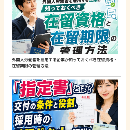
適正な個人情報保護の実現のため、個人情報の取扱
いに関する法令、国が定める指針およびその他の規
範を遵守します。
個人情報に関するお問い合わせ窓口
〒125-0061
東京都葛飾区亀有3-21-11 藍ビル202
TEL：
0120-550-580
株式会社 アルフォース･ワン 個人情報保護担当
外国人労働者を雇用する企業が知っておくべき在留資格・
在留期限の管理方法