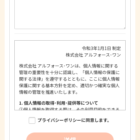
令和3年1月1日 制定
株式会社 アルフォース･ワン
株式会社 アルフォース･ワンは、個人情報に関する
管理の重要性を十分に認識し、「個人情報の保護に
関する法律」を遵守するとともに、ここに個人情報
保護に関する基本方針を定め、適切かつ確実な個人
情報の管理を推進いたします。
1. 個人情報の取得･利用･提供等について
①
個人情報を取得する際は、その利用目的をできる
限り明確に特定し、その目的達成に必要な限度に
プライバシーポリシーに同意します。
おいて適法かつ公正な手段を用い、同意を得て取
得します。
②
個人情報を利用する際は、本人に明示、通知、ま
送信