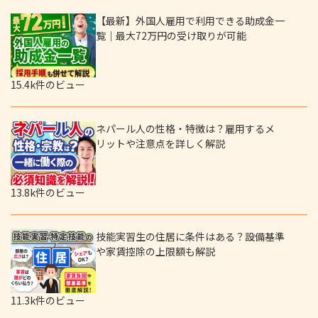
【最新】外国人雇用で利用できる助成金一
覧｜最大72万円の受け取りが可能
15.4k件のビュー
ネパール人の性格・特徴は？雇用するメ
リットや注意点を詳しく解説
13.8k件のビュー
技能実習生の住居に条件はある？設備基準
や家賃控除の上限額も解説
11.3k件のビュー