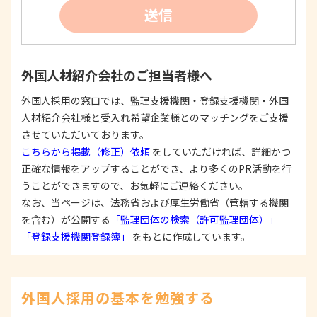
②
個人情報を利用する際は、本人に明示、通知、ま
送信
たは公表した利用目的の範囲内に限定し、それに
反する目的外利用を行なわないための措置を講じ
ます。
③
個人情報を第三者に提供またはその取扱いを委託
外国人材紹介会社のご担当者様へ
する際は、本人が同意を与えた利用目的の範囲内
で、適法にこれを行います。
外国人採用の窓口では、監理支援機関・登録支援機関・外国
人材紹介会社様と受入れ希望企業様とのマッチングをご支援
2. 安全対策の実施について
個人情報の正確性およびその利用の安全性を確保す
させていただいております。
るため、情報セキュリティ対策を始めとする安全措
こちらから掲載（修正）依頼
をしていただければ、詳細かつ
置を構築し、個人情報への不正アクセス、個人情報
正確な情報をアップすることができ、より多くのPR活動を行
の漏洩、滅失または毀損等の的確な防止とセキュリ
うことができますので、お気軽にご連絡ください。
ティの是正に努めます。
なお、当ページは、法務省および厚生労働省（管轄する機関
3. 苦情および相談等に対する適正な対応について
を含む）が公開する
「監理団体の検索（許可監理団体）」
本人からの苦情および相談があった場合には、適切
「登録支援機関登録簿」
をもとに作成しています。
かつ迅速に対応いたします。また、個人情報を提供
された本人の権利を尊重し、本人から自己情報の開
示、訂正、削除、または利用もしくは提供の停止等
を求められたときは、適法かつ遅滞なく応じます。
外国人採用の基本を勉強する