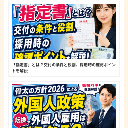
4. 法令・指針・規範の遵守について
適正な個人情報保護の実現のため、個人情報の取扱
いに関する法令、国が定める指針およびその他の規
範を遵守します。
個人情報に関するお問い合わせ窓口
〒125-0061
東京都葛飾区亀有3-21-11 藍ビル202
TEL：
0120-550-580
株式会社 アルフォース･ワン 個人情報保護担当
「指定書」とは？交付の条件と役割、採用時の確認ポイン
トを解説