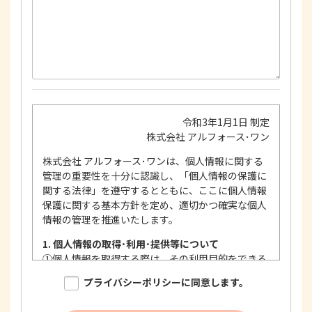
令和3年1月1日 制定
株式会社 アルフォース･ワン
株式会社 アルフォース･ワンは、個人情報に関する
管理の重要性を十分に認識し、「個人情報の保護に
関する法律」を遵守するとともに、ここに個人情報
保護に関する基本方針を定め、適切かつ確実な個人
情報の管理を推進いたします。
1. 個人情報の取得･利用･提供等について
①
個人情報を取得する際は、その利用目的をできる
限り明確に特定し、その目的達成に必要な限度に
プライバシーポリシーに同意します。
おいて適法かつ公正な手段を用い、同意を得て取
得します。