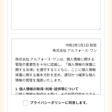
令和3年1月1日 制定
株式会社 アルフォース･ワン
株式会社 アルフォース･ワンは、個人情報に関する
管理の重要性を十分に認識し、「個人情報の保護に
関する法律」を遵守するとともに、ここに個人情報
保護に関する基本方針を定め、適切かつ確実な個人
情報の管理を推進いたします。
1. 個人情報の取得･利用･提供等について
①
個人情報を取得する際は、その利用目的をできる
限り明確に特定し、その目的達成に必要な限度に
プライバシーポリシーに同意します。
おいて適法かつ公正な手段を用い、同意を得て取
得します。