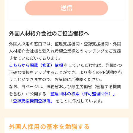
②
個人情報を利用する際は、本人に明示、通知、ま
送信
たは公表した利用目的の範囲内に限定し、それに
反する目的外利用を行なわないための措置を講じ
ます。
③
個人情報を第三者に提供またはその取扱いを委託
外国人材紹介会社のご担当者様へ
する際は、本人が同意を与えた利用目的の範囲内
で、適法にこれを行います。
外国人採用の窓口では、監理支援機関・登録支援機関・外国
人材紹介会社様と受入れ希望企業様とのマッチングをご支援
2. 安全対策の実施について
個人情報の正確性およびその利用の安全性を確保す
させていただいております。
るため、情報セキュリティ対策を始めとする安全措
こちらから掲載（修正）依頼
をしていただければ、詳細かつ
置を構築し、個人情報への不正アクセス、個人情報
正確な情報をアップすることができ、より多くのPR活動を行
の漏洩、滅失または毀損等の的確な防止とセキュリ
うことができますので、お気軽にご連絡ください。
ティの是正に努めます。
なお、当ページは、法務省および厚生労働省（管轄する機関
3. 苦情および相談等に対する適正な対応について
を含む）が公開する
「監理団体の検索（許可監理団体）」
本人からの苦情および相談があった場合には、適切
「登録支援機関登録簿」
をもとに作成しています。
かつ迅速に対応いたします。また、個人情報を提供
された本人の権利を尊重し、本人から自己情報の開
示、訂正、削除、または利用もしくは提供の停止等
を求められたときは、適法かつ遅滞なく応じます。
外国人採用の基本を勉強する