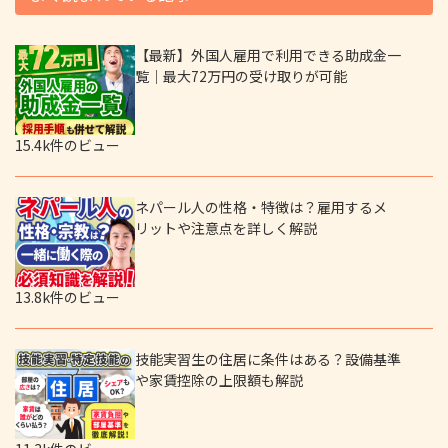
【最新】外国人雇用で利用できる助成金一
覧｜最大72万円の受け取りが可能
15.4k件のビュー
ネパール人の性格・特徴は？雇用するメ
リットや注意点を詳しく解説
13.8k件のビュー
技能実習生の住居に条件はある？設備基準
や家賃控除の上限額も解説