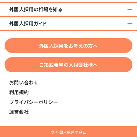
外国人採用の相場を知る
地域から検索する
国籍から検索する
外国人採用ガイド
育成就労外国人の受け入れ相場
在留資格から検索する
特定技能外国人の受け入れ相場
特定技能
団体種別から探す
技人国・高度人材の受け入れ相場
外国人採用をお考えの方へ
育成就労
業界・職種から検索する
技術・人文知識・国際業務
ご掲載希望の人材会社様へ
外国人採用
業界別採用
お問い合わせ
在留資格・ビザ
利用規約
助成金
プライバシーポリシー
教育・研修
運営会社
人事・労務
採用サービス・ツール
© 外国人採用の窓口
申請・手続き