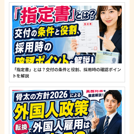
4. 法令・指針・規範の遵守について
適正な個人情報保護の実現のため、個人情報の取扱
いに関する法令、国が定める指針およびその他の規
範を遵守します。
個人情報に関するお問い合わせ窓口
〒125-0061
東京都葛飾区亀有3-21-11 藍ビル202
TEL：
0120-550-580
株式会社 アルフォース･ワン 個人情報保護担当
「指定書」とは？交付の条件と役割、採用時の確認ポイン
トを解説