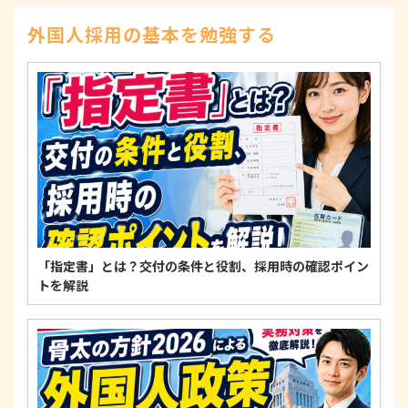
示、訂正、削除、または利用もしくは提供の停止等
を求められたときは、適法かつ遅滞なく応じます。
外国人採用の基本を勉強する
4. 法令・指針・規範の遵守について
適正な個人情報保護の実現のため、個人情報の取扱
いに関する法令、国が定める指針およびその他の規
範を遵守します。
個人情報に関するお問い合わせ窓口
〒125-0061
東京都葛飾区亀有3-21-11 藍ビル202
TEL：
0120-550-580
株式会社 アルフォース･ワン 個人情報保護担当
「指定書」とは？交付の条件と役割、採用時の確認ポイン
トを解説