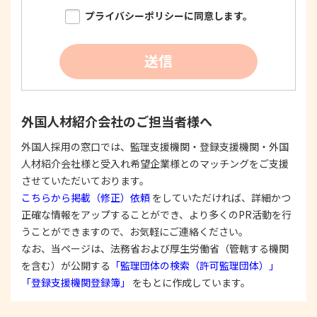
限り明確に特定し、その目的達成に必要な限度に
プライバシーポリシーに同意します。
おいて適法かつ公正な手段を用い、同意を得て取
得します。
②
個人情報を利用する際は、本人に明示、通知、ま
送信
たは公表した利用目的の範囲内に限定し、それに
反する目的外利用を行なわないための措置を講じ
ます。
③
個人情報を第三者に提供またはその取扱いを委託
外国人材紹介会社のご担当者様へ
する際は、本人が同意を与えた利用目的の範囲内
で、適法にこれを行います。
外国人採用の窓口では、監理支援機関・登録支援機関・外国
人材紹介会社様と受入れ希望企業様とのマッチングをご支援
2. 安全対策の実施について
個人情報の正確性およびその利用の安全性を確保す
させていただいております。
るため、情報セキュリティ対策を始めとする安全措
こちらから掲載（修正）依頼
をしていただければ、詳細かつ
置を構築し、個人情報への不正アクセス、個人情報
正確な情報をアップすることができ、より多くのPR活動を行
の漏洩、滅失または毀損等の的確な防止とセキュリ
うことができますので、お気軽にご連絡ください。
ティの是正に努めます。
なお、当ページは、法務省および厚生労働省（管轄する機関
3. 苦情および相談等に対する適正な対応について
を含む）が公開する
「監理団体の検索（許可監理団体）」
本人からの苦情および相談があった場合には、適切
「登録支援機関登録簿」
をもとに作成しています。
かつ迅速に対応いたします。また、個人情報を提供
された本人の権利を尊重し、本人から自己情報の開