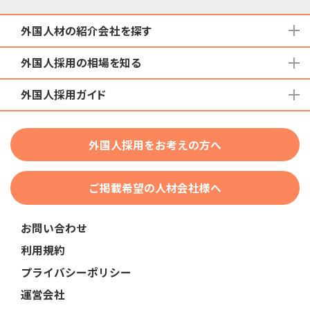
外国人材の紹介会社を探す
外国人採用の相場を知る
地域から検索する
国籍から検索する
外国人採用ガイド
育成就労外国人の受け入れ相場
在留資格から検索する
特定技能外国人の受け入れ相場
特定技能
団体種別から探す
技人国・高度人材の受け入れ相場
外国人採用をお考えの方へ
育成就労
業界・職種から検索する
技術・人文知識・国際業務
ご掲載希望の人材会社様へ
外国人採用
業界別採用
お問い合わせ
在留資格・ビザ
利用規約
助成金
プライバシーポリシー
教育・研修
運営会社
人事・労務