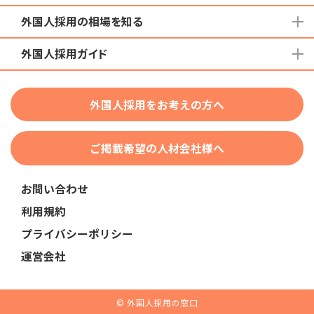
外国人採用の相場を知る
地域から検索する
国籍から検索する
外国人採用ガイド
育成就労外国人の受け入れ相場
在留資格から検索する
特定技能外国人の受け入れ相場
特定技能
団体種別から探す
技人国・高度人材の受け入れ相場
外国人採用をお考えの方へ
育成就労
業界・職種から検索する
技術・人文知識・国際業務
ご掲載希望の人材会社様へ
外国人採用
業界別採用
お問い合わせ
在留資格・ビザ
利用規約
助成金
プライバシーポリシー
教育・研修
運営会社
人事・労務
採用サービス・ツール
© 外国人採用の窓口
申請・手続き