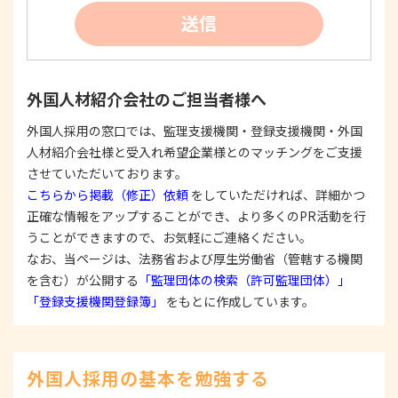
②
個人情報を利用する際は、本人に明示、通知、ま
送信
たは公表した利用目的の範囲内に限定し、それに
反する目的外利用を行なわないための措置を講じ
ます。
③
個人情報を第三者に提供またはその取扱いを委託
外国人材紹介会社のご担当者様へ
する際は、本人が同意を与えた利用目的の範囲内
で、適法にこれを行います。
外国人採用の窓口では、監理支援機関・登録支援機関・外国
人材紹介会社様と受入れ希望企業様とのマッチングをご支援
2. 安全対策の実施について
個人情報の正確性およびその利用の安全性を確保す
させていただいております。
るため、情報セキュリティ対策を始めとする安全措
こちらから掲載（修正）依頼
をしていただければ、詳細かつ
置を構築し、個人情報への不正アクセス、個人情報
正確な情報をアップすることができ、より多くのPR活動を行
の漏洩、滅失または毀損等の的確な防止とセキュリ
うことができますので、お気軽にご連絡ください。
ティの是正に努めます。
なお、当ページは、法務省および厚生労働省（管轄する機関
3. 苦情および相談等に対する適正な対応について
を含む）が公開する
「監理団体の検索（許可監理団体）」
本人からの苦情および相談があった場合には、適切
「登録支援機関登録簿」
をもとに作成しています。
かつ迅速に対応いたします。また、個人情報を提供
された本人の権利を尊重し、本人から自己情報の開
示、訂正、削除、または利用もしくは提供の停止等
を求められたときは、適法かつ遅滞なく応じます。
外国人採用の基本を勉強する