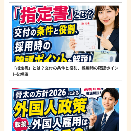
4. 法令・指針・規範の遵守について
適正な個人情報保護の実現のため、個人情報の取扱
いに関する法令、国が定める指針およびその他の規
範を遵守します。
個人情報に関するお問い合わせ窓口
〒125-0061
東京都葛飾区亀有3-21-11 藍ビル202
TEL：
0120-550-580
株式会社 アルフォース･ワン 個人情報保護担当
「指定書」とは？交付の条件と役割、採用時の確認ポイン
トを解説