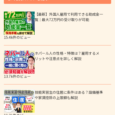
【最新】外国人雇用で利用できる助成金一
覧｜最大72万円の受け取りが可能
15.4k件のビュー
ネパール人の性格・特徴は？雇用するメ
リットや注意点を詳しく解説
13.7k件のビュー
技能実習生の住居に条件はある？設備基準
や家賃控除の上限額も解説