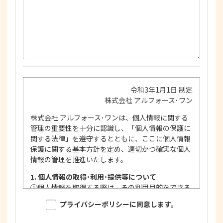
令和3年1月1日 制定
株式会社 アルフォース･ワン
株式会社 アルフォース･ワンは、個人情報に関する
管理の重要性を十分に認識し、「個人情報の保護に
関する法律」を遵守するとともに、ここに個人情報
保護に関する基本方針を定め、適切かつ確実な個人
情報の管理を推進いたします。
1. 個人情報の取得･利用･提供等について
①
個人情報を取得する際は、その利用目的をできる
限り明確に特定し、その目的達成に必要な限度に
プライバシーポリシーに同意します。
おいて適法かつ公正な手段を用い、同意を得て取
得します。