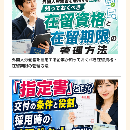
適正な個人情報保護の実現のため、個人情報の取扱
いに関する法令、国が定める指針およびその他の規
範を遵守します。
個人情報に関するお問い合わせ窓口
〒125-0061
東京都葛飾区亀有3-21-11 藍ビル202
TEL：
0120-550-580
株式会社 アルフォース･ワン 個人情報保護担当
外国人労働者を雇用する企業が知っておくべき在留資格・
在留期限の管理方法