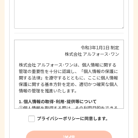
令和3年1月1日 制定
株式会社 アルフォース･ワン
株式会社 アルフォース･ワンは、個人情報に関する
管理の重要性を十分に認識し、「個人情報の保護に
関する法律」を遵守するとともに、ここに個人情報
保護に関する基本方針を定め、適切かつ確実な個人
情報の管理を推進いたします。
1. 個人情報の取得･利用･提供等について
①
個人情報を取得する際は、その利用目的をできる
限り明確に特定し、その目的達成に必要な限度に
プライバシーポリシーに同意します。
おいて適法かつ公正な手段を用い、同意を得て取
得します。
②
個人情報を利用する際は、本人に明示、通知、ま
送信