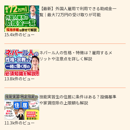
【最新】外国人雇用で利用できる助成金一
覧｜最大72万円の受け取りが可能
15.4k件のビュー
ネパール人の性格・特徴は？雇用するメ
リットや注意点を詳しく解説
13.8k件のビュー
技能実習生の住居に条件はある？設備基準
や家賃控除の上限額も解説
11.3k件のビュー