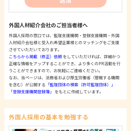
たは公表した利用目的の範囲内に限定し、それに
反する目的外利用を行なわないための措置を講じ
ます。
③
個人情報を第三者に提供またはその取扱いを委託
外国人材紹介会社のご担当者様へ
する際は、本人が同意を与えた利用目的の範囲内
で、適法にこれを行います。
外国人採用の窓口では、監理支援機関・登録支援機関・外国
人材紹介会社様と受入れ希望企業様とのマッチングをご支援
2. 安全対策の実施について
個人情報の正確性およびその利用の安全性を確保す
させていただいております。
るため、情報セキュリティ対策を始めとする安全措
こちらから掲載（修正）依頼
をしていただければ、詳細かつ
置を構築し、個人情報への不正アクセス、個人情報
正確な情報をアップすることができ、より多くのPR活動を行
の漏洩、滅失または毀損等の的確な防止とセキュリ
うことができますので、お気軽にご連絡ください。
ティの是正に努めます。
なお、当ページは、法務省および厚生労働省（管轄する機関
3. 苦情および相談等に対する適正な対応について
を含む）が公開する
「監理団体の検索（許可監理団体）」
本人からの苦情および相談があった場合には、適切
「登録支援機関登録簿」
をもとに作成しています。
かつ迅速に対応いたします。また、個人情報を提供
された本人の権利を尊重し、本人から自己情報の開
示、訂正、削除、または利用もしくは提供の停止等
を求められたときは、適法かつ遅滞なく応じます。
外国人採用の基本を勉強する
4. 法令・指針・規範の遵守について