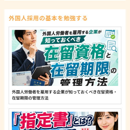
された本人の権利を尊重し、本人から自己情報の開
示、訂正、削除、または利用もしくは提供の停止等
を求められたときは、適法かつ遅滞なく応じます。
外国人採用の基本を勉強する
4. 法令・指針・規範の遵守について
適正な個人情報保護の実現のため、個人情報の取扱
いに関する法令、国が定める指針およびその他の規
範を遵守します。
個人情報に関するお問い合わせ窓口
〒125-0061
東京都葛飾区亀有3-21-11 藍ビル202
TEL：
0120-550-580
株式会社 アルフォース･ワン 個人情報保護担当
外国人労働者を雇用する企業が知っておくべき在留資格・
在留期限の管理方法