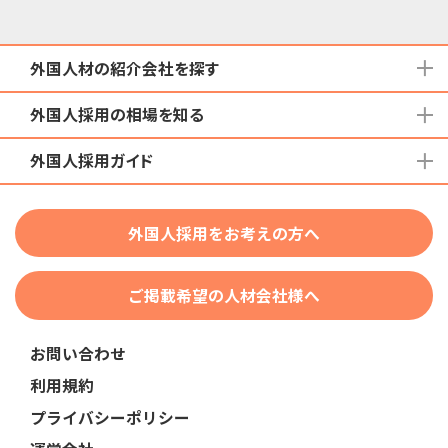
外国人材の紹介会社を探す
外国人採用の相場を知る
地域から検索する
国籍から検索する
外国人採用ガイド
育成就労外国人の受け入れ相場
在留資格から検索する
特定技能外国人の受け入れ相場
特定技能
団体種別から探す
技人国・高度人材の受け入れ相場
外国人採用をお考えの方へ
育成就労
業界・職種から検索する
技術・人文知識・国際業務
ご掲載希望の人材会社様へ
外国人採用
業界別採用
お問い合わせ
在留資格・ビザ
利用規約
助成金
プライバシーポリシー
教育・研修